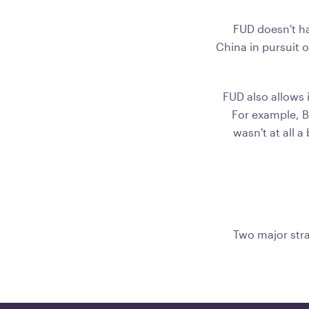
FUD doesn't ha
China in pursuit 
FUD also allows 
For example, B
wasn't at all 
Two major stra