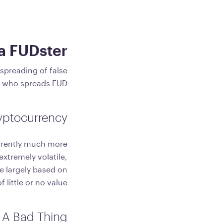
a FUDster?
 spreading of false
n who spreads FUD.
yptocurrency
rrently much more
extremely volatile,
be largely based on
little or no value.
s A Bad Thing