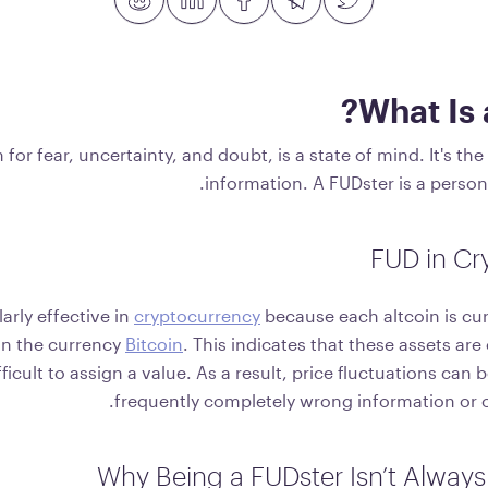
What Is 
or fear, uncertainty, and doubt, is a state of mind. It's the
information. A FUDster is a perso
FUD in Cr
larly effective in
cryptocurrency
because each altcoin is cu
an the currency
Bitcoin
. This indicates that these assets are 
fficult to assign a value. As a result, price fluctuations can 
frequently completely wrong information or of 
Why Being a FUDster Isn’t Alway