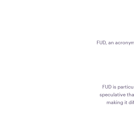
FUD, an acronym f
FUD is particu
speculative th
making it di