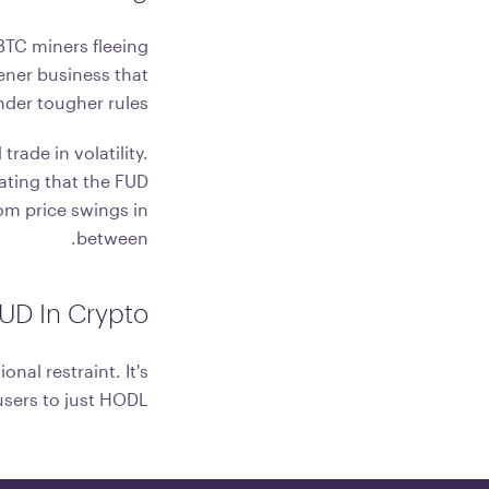
BTC miners fleeing
ener business that
nder tougher rules.
rade in volatility.
rating that the FUD
rom price swings in
between.
D In Crypto?
nal restraint. It's
sers to just HODL.