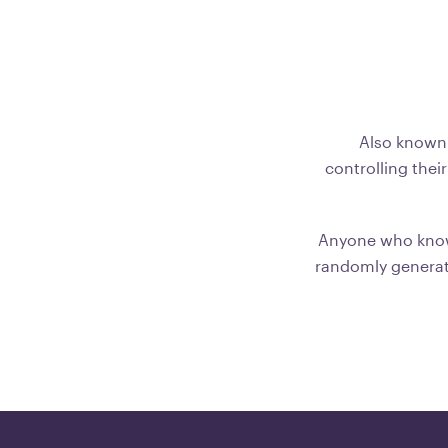
Also known a
controlling thei
Anyone who knows 
randomly generate