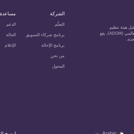
الشركة
مساعدة
التعلّم
الدعم
ل هيئة تنظيم
الخدمات المالية (FSRA) في سوق أبوظبي العالمي (ADGM). يقع
برنامج شركاء التسويق
الحالة
حدة.
برنامج الإحالة
الإعلام
من نحن
المحول
Arabic
امسح لل