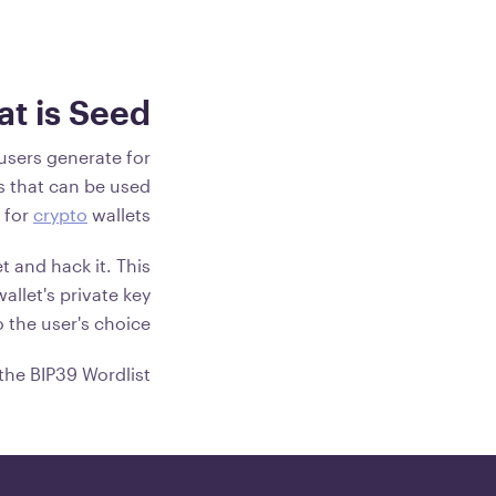
t is Seed?
 users generate for
ds that can be used
 for
crypto
wallets.
t and hack it. This
allet's private key
 the user's choice.
the BIP39 Wordlist.