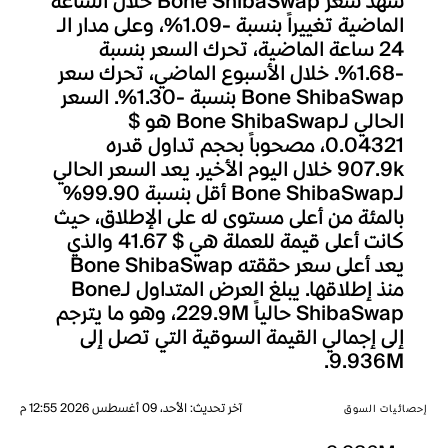
شهد سعر Bone ShibaSwap خلال الساعة
الماضية تغييراً بنسبة -1.09%، وعلى مدار الـ
24 ساعة الماضية، تحرك السعر بنسبة
-1.68%. خلال الأسبوع الماضي، تحرك سعر
Bone ShibaSwap بنسبة -1.30%. السعر
الحالي لـBone ShibaSwap هو $
0.04321، مصحوباً بحجم تداول قدره
907.9k خلال اليوم الأخير. يعد السعر الحالي
لـBone ShibaSwap أقل بنسبة 99.90%
بالمئة من أعلى مستوى له على الإطلاق، حيث
كانت أعلى قيمة للعملة هي $ 41.67 والذي
يعد أعلى سعر حققته Bone ShibaSwap
منذ إطلاقها. يبلغ العرض المتداول لـBone
ShibaSwap حالياً 229.9M، وهو ما يترجم
إلى إجمالي القيمة السوقية التي تصل إلى
9.936M.
آخر تحديث
:
الأحد، 09 أغسطس 2026 12:55 م
إحصائيات السوق