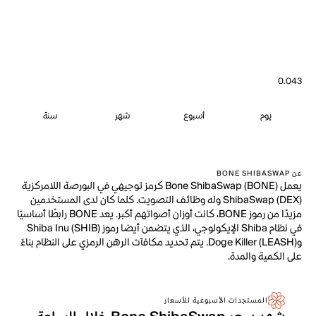
0.043
يوم
أسبوع
شهر
سنة
عن BONE SHIBASWAP
يعمل Bone ShibaSwap (BONE) كرمز توجيهي في البورصة اللامركزية
ShibaSwap (DEX) وله وظائف التصويت. كلما كان لدى المستخدمين
مزيدًا من رموز BONE، كانت أوزان أصواتهم أكبر. يعد BONE رابطًا أساسيًا
في نظام Shiba الإيكولوجي، الذي يتضمن أيضا رموز Shiba Inu (SHIB)
وDoge Killer (LEASH). يتم تحديد مكافآت الرهن الرمزي على النظام بناءً
على الكمية والمدة.
المستجدات الأسبوعية للأسعار