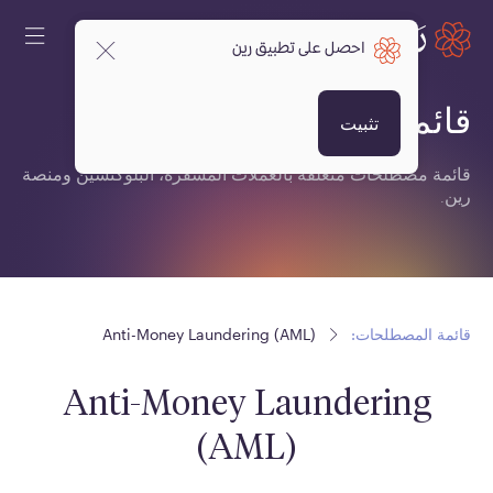
احصل على تطبيق رين
قائمة المصطلحات:
تثبيت
قائمة مصطلحات متعلقة بالعملات المشفرة، البلوكتشين ومنصة
رين.
قائمة المصطلحات:
Anti-Money Laundering (AML)
Anti-Money Laundering
(AML)