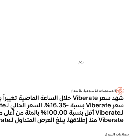
يوم
المستجدات الأسبوعية للأسعار
Viberate منذ إطلاقها. يبلغ العرض المتداول لـViberate حالياً 200.0M، وهو ما يترجم إلى إجمالي القيمة السوقية التي تصل إلى 0.000.
إحصائيات السوق