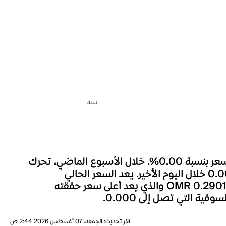
سنة
شهد سعر Viberate خلال الساعة الماضية تغييراً بنسبة 0.00%، وعلى مدار الـ 24 ساعة الماضية، تحرك السعر بنسبة 0.00%. خلال الأسبوع الماضي، تحرك
سعر Viberate بنسبة -16.35%. السعر الحالي لـViberate هو OMR 0.00، مصحوباً بحجم تداول قدره 0.000 خلال اليوم الأخير. يعد السعر الحالي
لـViberate أقل بنسبة 100.00% بالمئة من أعلى مستوى له على الإطلاق، حيث كانت أعلى قيمة للعملة هي OMR 0.2901 والذي يعد أعلى سعر حققته
آخر تحديث
:
الجمعة، 07 أغسطس 2026 2:44 ص