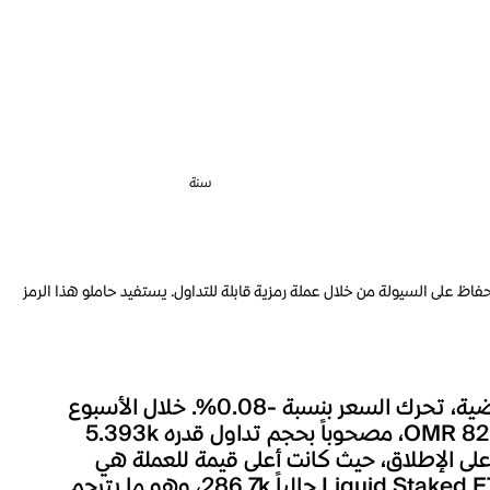
سنة
الإيثيريوم مع الحفاظ على السيولة من خلال عملة رمزية قابلة للتداول. يستفيد حاملو هذا الرمز
شهد سعر Liquid Staked ETH خلال الساعة الماضية تغييراً بنسبة +0.03%، وعلى مدار الـ 24 ساعة الماضية، تحرك السعر بنسبة -0.08%. خلال الأسبوع
الماضي، تحرك سعر Liquid Staked ETH بنسبة -0.27%. السعر الحالي لـLiquid Staked ETH هو OMR 820.38، مصحوباً بحجم تداول قدره 5.393k
 أقل بنسبة 59.93% بالمئة من أعلى مستوى له على الإطلاق، حيث كانت أعلى قيمة للعملة هي
OMR 2,047.55 والذي يعد أعلى سعر حققته Liquid Staked ETH منذ إطلاقها. يبلغ العرض المتداول لـLiquid Staked ETH حالياً 286.7k، وهو ما يترجم