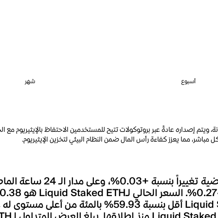
أسبوع
شهر
l) يعكس مراكز الإيثيريوم المرهونة، ويتم إصداره عادةً عبر بروتوكولات تتيح للمستخدمين الاحتفاظ ب
 مباشر، مما يعزز كفاءة رأس المال ضمن النظام البيئي لتخزين الإيثيريوم.
خلال اليوم الأخير. يعد السعر الحالي لـLiquid Staked ETH