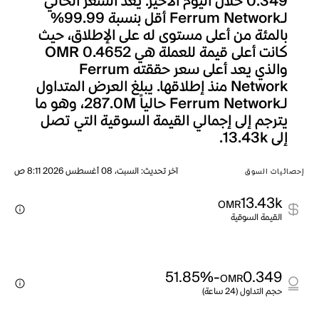
0.349 خلال اليوم الأخير. يعد السعر الحالي
لـFerrum Network أقل بنسبة 99.99%
بالمئة من أعلى مستوى له على الإطلاق، حيث
كانت أعلى قيمة للعملة هي OMR 0.4652
والذي يعد أعلى سعر حققته Ferrum
Network منذ إطلاقها. يبلغ العرض المتداول
لـFerrum Network حالياً 287.0M، وهو ما
يترجم إلى إجمالي القيمة السوقية التي تصل
إلى 13.43k.
آخر تحديث
:
السبت، 08 أغسطس 2026 8:11 ص
إحصائيات السوق
13.43k
OMR
القيمة السوقية
-51.85%
0.349
OMR
حجم التداول (24 ساعة)