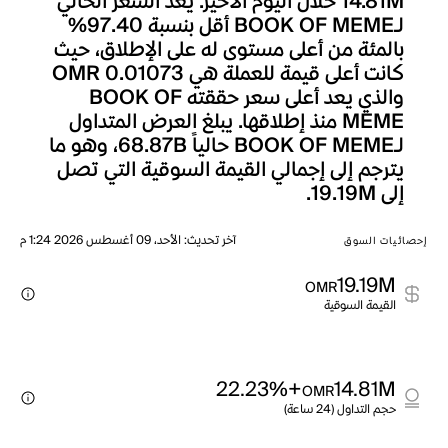
14.81M خلال اليوم الأخير. يعد السعر الحالي
لـBOOK OF MEME أقل بنسبة 97.40%
بالمئة من أعلى مستوى له على الإطلاق، حيث
كانت أعلى قيمة للعملة هي OMR 0.01073
والذي يعد أعلى سعر حققته BOOK OF
MEME منذ إطلاقها. يبلغ العرض المتداول
لـBOOK OF MEME حالياً 68.87B، وهو ما
يترجم إلى إجمالي القيمة السوقية التي تصل
إلى 19.19M.
آخر تحديث
:
الأحد، 09 أغسطس 2026 1:24 م
إحصائيات السوق
19.19M
OMR
القيمة السوقية
+22.23%
14.81M
OMR
حجم التداول (24 ساعة)