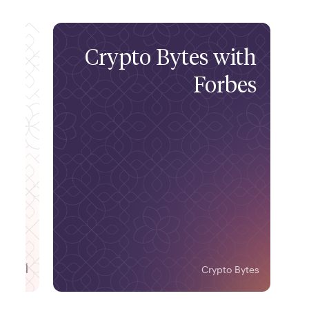
 On
Crypto Bytes with
ext
Forbes
ier
Crypto Bytes
أساسيات