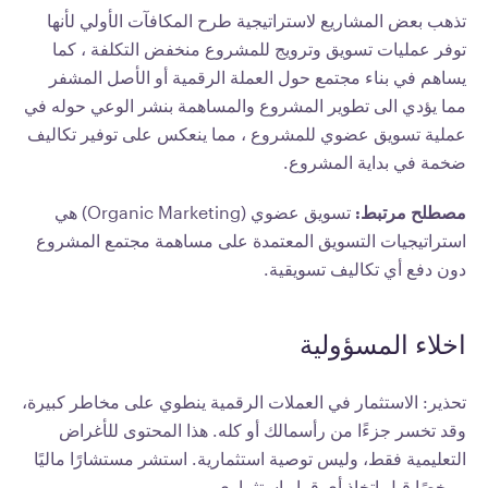
تذهب بعض المشاريع لاستراتيجية طرح المكافآت الأولي لأنها
توفر عمليات تسويق وترويج للمشروع منخفض التكلفة ، كما
يساهم في بناء مجتمع حول العملة الرقمية أو الأصل المشفر
مما يؤدي الى تطوير المشروع والمساهمة بنشر الوعي حوله في
عملية تسويق عضوي للمشروع ، مما ينعكس على توفير تكاليف
ضخمة في بداية المشروع.
مصطلح مرتبط:
تسويق عضوي (Organic Marketing) هي
استراتيجيات التسويق المعتمدة على مساهمة مجتمع المشروع
دون دفع أي تكاليف تسويقية.
اخلاء المسؤولية
تحذير: الاستثمار في العملات الرقمية ينطوي على مخاطر كبيرة،
وقد تخسر جزءًا من رأسمالك أو كله. هذا المحتوى للأغراض
التعليمية فقط، وليس توصية استثمارية. استشر مستشارًا ماليًا
مرخصًا قبل اتخاذ أي قرار استثماري.