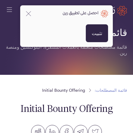
احصل على تطبيق رين
قائمة المصطلحات:
تثبيت
قائمة مصطلحات متعلقة بالعملات المشفرة، البلوكتشين ومنصة
رين.
قائمة المصطلحات:
Initial Bounty Offering
Initial Bounty Offering