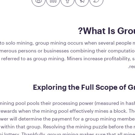
What Is Gro
o solo mining, group mining occurs when several people m
merous persons or businesses combining their computatio
is referred to as group mining. Miners increase profitability,
re
Exploring the Full Scope of 
mining pool pools their processing power (measured in hash
rewards when the mining pool effectively mines a block. The
wer will determine the payment for a group mining membe
 within that group. Resolving the mining puzzle before the r
ni lottery. Thankfully, group mining makes sure that all min