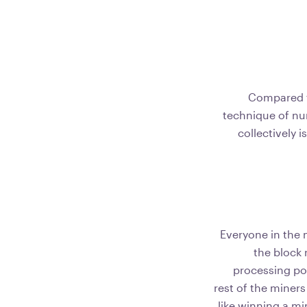
Compared t
technique of nu
collectively 
Everyone in the 
the block 
processing po
rest of the miners
like winning a mi