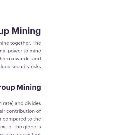
up Mining?
ine together. The
nal power to mine
 share rewards, and
duce security risks.
Group Mining
 rate) and divides
ir contribution of
r compared to the
est of the globe is
ers earn consistent