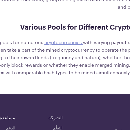
and p
Various Pools for Different Cryp
 pools for numerous
cryptocurrencies
with varying payout 
n take a part of the mined cryptocurrency to operate the p
g to their reward kinds (frequency and nature), whether the
-only block rewards or whether they enable merged mining
es with comparable hash types to be mined simultaneously fo
الشركة
مساعدة
التعلّم
الدعم