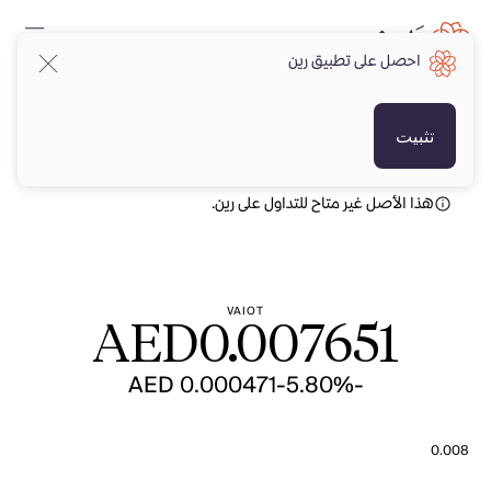
احصل على تطبيق رين
AED
AED
تثبيت
هذا الأصل غير متاح للتداول على رين.
VAIOT
AED
0.007651
-AED 0.000471
-5.80%
0.008