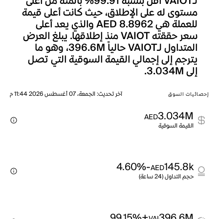
لـVAIOT أقل بنسبة 99.91% بالمئة من أعلى
مستوى له على الإطلاق، حيث كانت أعلى قيمة
للعملة هي AED 8.8962 والذي يعد أعلى
سعر حققته VAIOT منذ إطلاقها. يبلغ العرض
المتداول لـVAIOT حالياً 396.6M، وهو ما
يترجم إلى إجمالي القيمة السوقية التي تصل
إلى 3.034M.
آخر تحديث
:
الجمعة، 07 أغسطس 2026 11:44 م
إحصائيات السوق
3.034M
AED
القيمة السوقية
-4.60%
145.8k
AED
حجم التداول (24 ساعة)
+99.15%
396.6M