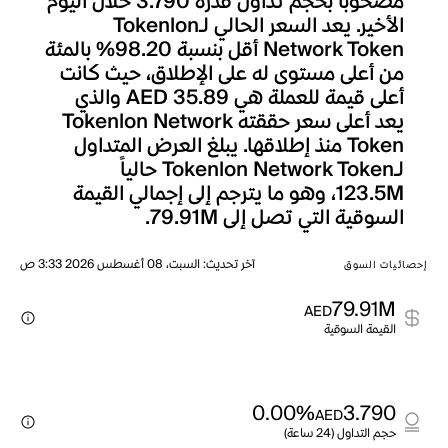
مصحوباً بحجم تداول قدره 3.790 خلال اليوم
الأخير. يعد السعر الحالي لـTokenlon
Network Token أقل بنسبة 98.20% بالمئة
من أعلى مستوى له على الإطلاق، حيث كانت
أعلى قيمة للعملة هي AED 35.89 والذي
يعد أعلى سعر حققته Tokenlon Network
Token منذ إطلاقها. يبلغ العرض المتداول
لـTokenlon Network Token حالياً
123.5M، وهو ما يترجم إلى إجمالي القيمة
السوقية التي تصل إلى 79.91M.
آخر تحديث
:
السبت، 08 أغسطس 2026 3:33 ص
إحصائيات السوق
79.91M
AED
القيمة السوقية
0.00%
3.790
AED
حجم التداول (24 ساعة)