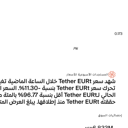
0.173
يوم
المستجدات الأسبوعية للأسعار
حققته Tether EURt منذ إطلاقها. يبلغ العرض المتداول لـTether EURt حالياً 36.39M، وهو ما يترجم إلى إجمالي القيمة السوقية التي تصل إلى 6.833M.
إحصائيات السوق