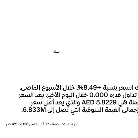
سنة
شهد سعر Tether EURt خلال الساعة الماضية تغييراً بنسبة 0.00%، وعلى مدار الـ 24 ساعة الماضية، تحرك السعر بنسبة +8.49%. خلال الأسبوع الماضي،
تحرك سعر Tether EURt بنسبة -11.30%. السعر الحالي لـTether EURt هو AED 0.1878، مصحوباً بحجم تداول قدره 0.000 خلال اليوم الأخير. يعد السعر
الحالي لـTether EURt أقل بنسبة 96.77% بالمئة من أعلى مستوى له على الإطلاق، حيث كانت أعلى قيمة للعملة هي AED 5.8229 والذي يعد أعلى سعر
آخر تحديث
:
الجمعة، 07 أغسطس 2026 4:51 ص