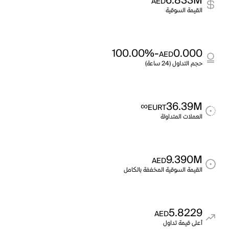
6.833M
AED
القيمة السوقية
-100.00%
0.000
AED
حجم التداول (24 ساعة)
∞
36.39M
EURT
العملات المتداولة
9.390M
AED
القيمة السوقية المخففة بالكامل
5.8229
AED
أعلى قيمة تداول