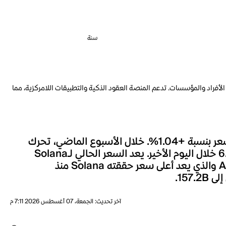
سنة
أفراد والمؤسسات. تدعم المنصة العقود الذكية والتطبيقات اللامركزية، مما
شهد سعر Solana خلال الساعة الماضية تغييراً بنسبة +0.07%، وعلى مدار الـ 24 ساعة الماضية، تحرك السعر بنسبة +1.04%. خلال الأسبوع الماضي، تحرك
سعر Solana بنسبة +0.71%. السعر الحالي لـSolana هو AED 270.02، مصحوباً بحجم تداول قدره 6.081B خلال اليوم الأخير. يعد السعر الحالي لـSolana
أقل بنسبة 75.02% بالمئة من أعلى مستوى له على الإطلاق، حيث كانت أعلى قيمة للعملة هي AED 1,081.08 والذي يعد أعلى سعر حققته Solana منذ
آخر تحديث
:
الجمعة، 07 أغسطس 2026 7:11 م