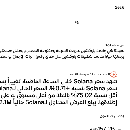
266.6
يوم
عن SOLANA
سولانا هي منصة بلوكشين سريعة السرعة ومفتوحة المصدر. وبفضل معدلاتها الم
يجعلها خياراً مناسباً لتطبيقات بلوكشين على نطاق واسع. آليات الإجماع بواس
المستجدات الأسبوعية للأسعار
إطلاقها. يبلغ العرض المتداول لـSolana حالياً 582.1M، وهو ما يترجم إلى إجمالي القيمة السوقية التي تصل إلى 157.2B.
إحصائيات السوق
157.2B
AED