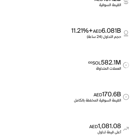
القيمة السوقية
+11.21%
6.081B
AED
حجم التداول (24 ساعة)
∞
582.1M
SOL
العملات المتداولة
170.6B
AED
القيمة السوقية المخففة بالكامل
1,081.08
AED
أعلى قيمة تداول