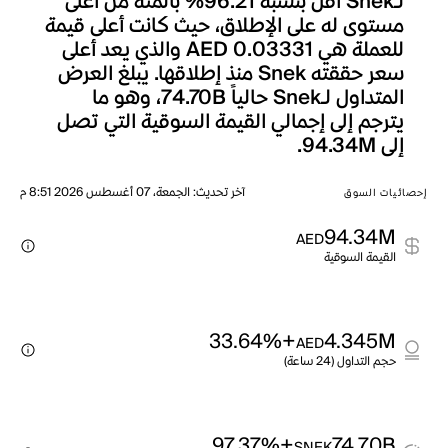
لـSnek أقل بنسبة 96.21% بالمئة من أعلى
مستوى له على الإطلاق، حيث كانت أعلى قيمة
للعملة هي AED 0.03331 والذي يعد أعلى
سعر حققته Snek منذ إطلاقها. يبلغ العرض
المتداول لـSnek حالياً 74.70B، وهو ما
يترجم إلى إجمالي القيمة السوقية التي تصل
إلى 94.34M.
آخر تحديث
:
الجمعة، 07 أغسطس 2026 8:51 م
إحصائيات السوق
94.34M
AED
القيمة السوقية
+33.64%
4.345M
AED
حجم التداول (24 ساعة)
+97.37%
74.70B