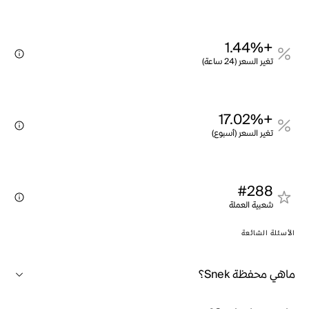
+1.44%
تغير السعر (24 ساعة)
+17.02%
تغير السعر (أسبوع)
#288
شعبية العملة
الأسئلة الشائعة
ماهي محفظة Snek؟