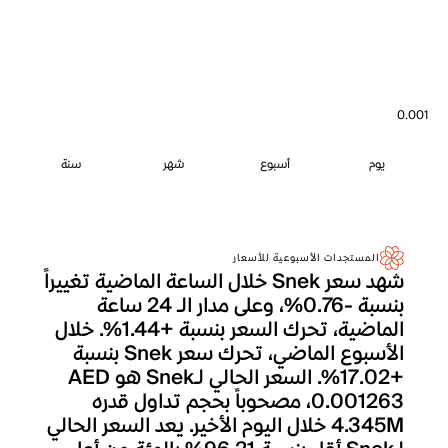
0.001
يوم
أسبوع
شهر
سنة
المستجدات الأسبوعية للأسعار
شهد سعر Snek خلال الساعة الماضية تغييراً
بنسبة -0.76%، وعلى مدار الـ 24 ساعة
الماضية، تحرك السعر بنسبة +1.44%. خلال
الأسبوع الماضي، تحرك سعر Snek بنسبة
+17.02%. السعر الحالي لـSnek هو AED
0.001263، مصحوباً بحجم تداول قدره
4.345M خلال اليوم الأخير. يعد السعر الحالي