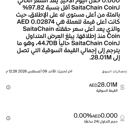
0.000 خلال اليوم الأخير. يعد السعر الحالي
لـSaitaChain Coin أقل بنسبة 97.82%
بالمئة من أعلى مستوى له على الإطلاق، حيث
كانت أعلى قيمة للعملة هي AED 0.02874
والذي يعد أعلى سعر حققته SaitaChain
Coin منذ إطلاقها. يبلغ العرض المتداول
لـSaitaChain Coin حالياً 44.70B، وهو ما
يترجم إلى إجمالي القيمة السوقية التي تصل
إلى 28.01M.
آخر تحديث
:
الأحد، 09 أغسطس 2026 12:28 م
إحصائيات السوق
28.01M
AED
القيمة السوقية
0.00%
0.000
AED
حجم التداول (24 ساعة)