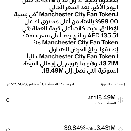
مصحوباً بحجم تداول قدره 3.431M خلال
اليوم الأخير. يعد السعر الحالي
لـManchester City Fan Token أقل بنسبة
99.00% بالمئة من أعلى مستوى له على
الإطلاق، حيث كانت أعلى قيمة للعملة هي
AED 135.51 والذي يعد أعلى سعر حققته
Manchester City Fan Token منذ
إطلاقها. يبلغ العرض المتداول
لـManchester City Fan Token حالياً
13.71M، وهو ما يترجم إلى إجمالي القيمة
السوقية التي تصل إلى 18.49M.
آخر تحديث
:
الجمعة، 07 أغسطس 2026 2:15 ص
إحصائيات السوق
18.49M
AED
القيمة السوقية
-36.84%
3.431M
AED