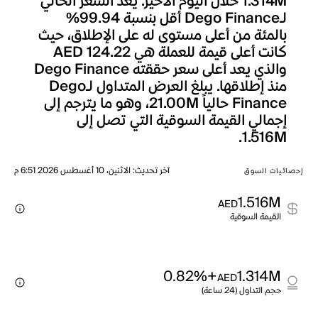
1.314M خلال اليوم الأخير. يعد السعر الحالي
لـDego Finance أقل بنسبة 99.94%
بالمئة من أعلى مستوى له على الإطلاق، حيث
كانت أعلى قيمة للعملة هي AED 124.22
والذي يعد أعلى سعر حققته Dego Finance
منذ إطلاقها. يبلغ العرض المتداول لـDego
Finance حالياً 21.00M، وهو ما يترجم إلى
إجمالي القيمة السوقية التي تصل إلى
1.516M.
آخر تحديث
:
الاثنين، 10 أغسطس 2026 6:51 م
إحصائيات السوق
1.516M
AED
القيمة السوقية
+0.82%
1.314M
AED
حجم التداول (24 ساعة)