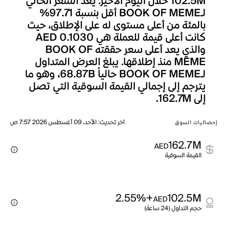
102.5M خلال اليوم الأخير. يعد السعر الحالي
لـBOOK OF MEME أقل بنسبة 97.71%
بالمئة من أعلى مستوى له على الإطلاق، حيث
كانت أعلى قيمة للعملة هي AED 0.1030
والذي يعد أعلى سعر حققته BOOK OF
MEME منذ إطلاقها. يبلغ العرض المتداول
لـBOOK OF MEME حالياً 68.87B، وهو ما
يترجم إلى إجمالي القيمة السوقية التي تصل
إلى 162.7M.
آخر تحديث
:
الأحد، 09 أغسطس 2026 7:57 ص
إحصائيات السوق
162.7M
AED
القيمة السوقية
+2.55%
102.5M
AED
حجم التداول (24 ساعة)