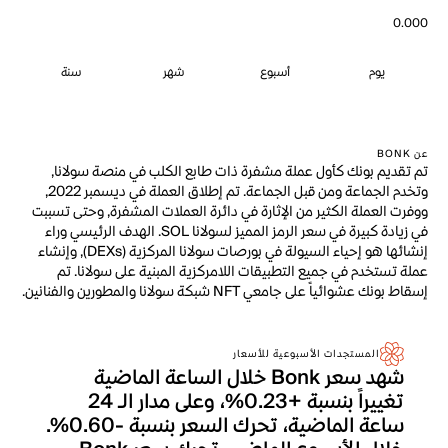
0.000
يوم
أسبوع
شهر
سنة
عن BONK
تم تقديم بونك كأول عملة مشفرة ذات طابع الكلب في منصة سولانا,
وتخدم الجماعة ومن قبل الجماعة. تم إطلاق العملة في ديسمبر 2022,
ووفرت العملة الكثير من الإثارة في دائرة العملات المشفرة, وحتى تسببت
في زيادة كبيرة في سعر الرمز المميز لسولانا SOL. الهدف الرئيسي وراء
إنشائها هو إحياء السيولة في بورصات سولانا المركزية (DEXs), وإنشاء
عملة تستخدم في جميع التطبيقات اللامركزية المبنية على سولانا. تم
إسقاط بونك عشوائياً على جامعي NFT شبكة سولانا والمطورين والفنانين.
المستجدات الأسبوعية للأسعار
شهد سعر Bonk خلال الساعة الماضية
تغييراً بنسبة +0.23%، وعلى مدار الـ 24
ساعة الماضية، تحرك السعر بنسبة -0.60%.