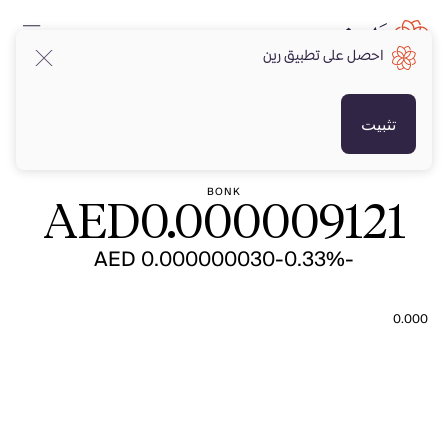
احصل على تطبيق رين
AED
AED
تثبيت
BONK
AED
0.000009121
-AED 0.000000030
-0.33%
0.000