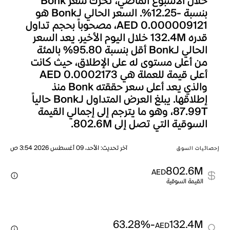
خلال الأسبوع الماضي، تحرك سعر Bonk
بنسبة -12.25%. السعر الحالي لـBonk هو
AED 0.000009121، مصحوباً بحجم تداول
قدره 132.4M خلال اليوم الأخير. يعد السعر
الحالي لـBonk أقل بنسبة 95.80% بالمئة
من أعلى مستوى له على الإطلاق، حيث كانت
أعلى قيمة للعملة هي AED 0.0002173
والذي يعد أعلى سعر حققته Bonk منذ
إطلاقها. يبلغ العرض المتداول لـBonk حالياً
87.99T، وهو ما يترجم إلى إجمالي القيمة
السوقية التي تصل إلى 802.6M.
آخر تحديث
:
الأحد، 09 أغسطس 2026 3:54 ص
إحصائيات السوق
802.6M
AED
القيمة السوقية
-63.28%
132.4M
AED