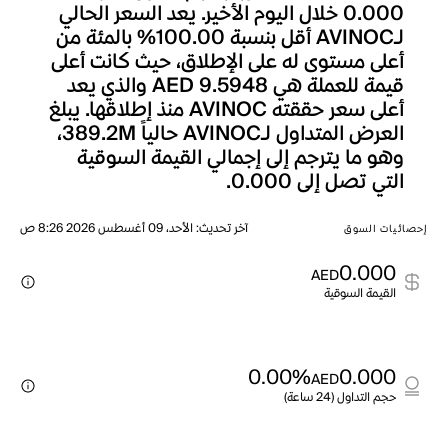
0.000 خلال اليوم الأخير. يعد السعر الحالي
لـAVINOC أقل بنسبة 100.00% بالمئة من
أعلى مستوى له على الإطلاق، حيث كانت أعلى
قيمة للعملة هي AED 9.5948 والذي يعد
أعلى سعر حققته AVINOC منذ إطلاقها. يبلغ
العرض المتداول لـAVINOC حالياً 389.2M،
وهو ما يترجم إلى إجمالي القيمة السوقية
التي تصل إلى 0.000.
آخر تحديث
:
الأحد، 09 أغسطس 2026 8:26 ص
إحصائيات السوق
0.000
AED
القيمة السوقية
0.00%
0.000
AED
حجم التداول (24 ساعة)