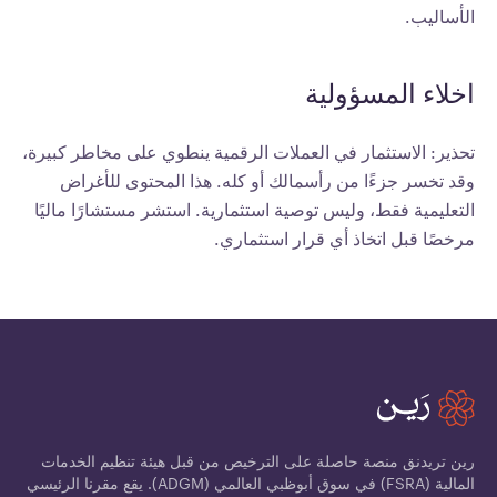
الأساليب.
اخلاء المسؤولية
تحذير: الاستثمار في العملات الرقمية ينطوي على مخاطر كبيرة،
وقد تخسر جزءًا من رأسمالك أو كله. هذا المحتوى للأغراض
التعليمية فقط، وليس توصية استثمارية. استشر مستشارًا ماليًا
مرخصًا قبل اتخاذ أي قرار استثماري.
رين تريدنق منصة حاصلة على الترخيص من قبل هيئة تنظيم الخدمات
المالية (FSRA) في سوق أبوظبي العالمي (ADGM). يقع مقرنا الرئيسي