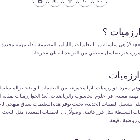
رزميات ؟
الخوارزميات (Algorithms) هي سلسلة من التعليمات والأوامر المصممة لأداء مهمة 
تُمرره عبر تسلسل منطقي من القواعد لتعطي مخرجات.
ارزميات
 وهي مفرد خوارزميات بأنها مجموعة من التعليمات الواضحة والمتسلس
همة معينة. في علوم الحاسوب والرياضيات، تُعدّ الخوارزميات بمثابة ال
لى تشغيل التقنيات الحديثة، بحيث توفر هذه التعليمات سياق منهجي لأ
مليات البسيطة مثل فرز قائمة، وصولًا إلى العمليات المعقدة مثل البح
 رياضية دقيقة.