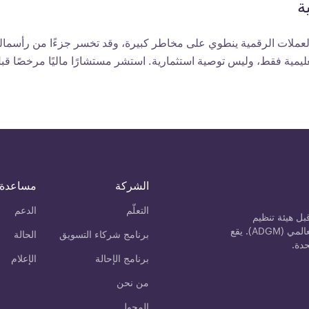
ة
العملات الرقمية ينطوي على مخاطر كبيرة، وقد تخسر جزءًا من رأسمالك
ليمية فقط، وليس توصية استثمارية. استشر مستشارًا ماليًا مرخصًا قبل
الشركة
مساعدة
التعلّم
الدعم
ل هيئة تنظيم
الخدمات المالية (FSRA) في سوق أبوظبي العالمي (ADGM). يقع
برنامج شركاء التسويق
الحالة
حدة.
برنامج الإحالة
الإعلام
من نحن
المحول