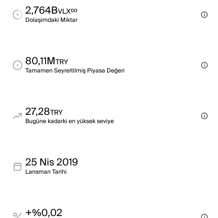
2,764B
∞
VLX
Dolaşimdaki̇ Mi̇ktar
80,11M
TRY
Tamamen Seyreltilmiş Piyasa Değeri
27,28
TRY
Bugüne kadarki̇ en yüksek sevi̇ye
25 Nis 2019
Lansman Tarihi
+%0,02