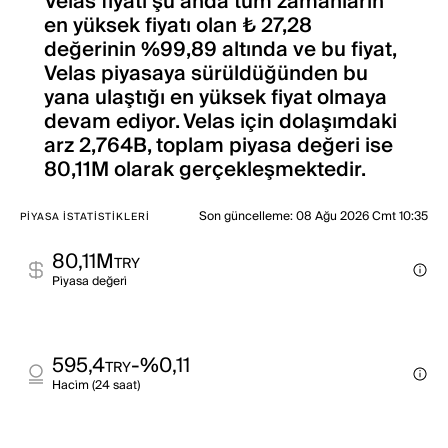
Velas fiyatı şu anda tüm zamanların
en yüksek fiyatı olan ₺ 27,28
değerinin %99,89 altında ve bu fiyat,
Velas piyasaya sürüldüğünden bu
yana ulaştığı en yüksek fiyat olmaya
devam ediyor. Velas için dolaşımdaki
arz 2,764B, toplam piyasa değeri ise
80,11M olarak gerçekleşmektedir.
Son güncelleme
:
08 Ağu 2026 Cmt 10:35
PIYASA İSTATISTIKLERI
80,11M
TRY
Pi̇yasa değeri̇
595,4
-%0,11
TRY
Haci̇m (24 saat)