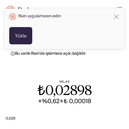
Rain uygulamasını edin
TRY
TRY
Yükle
Bu varlık Rain'de işlemlere açık değildir.
VELAS
₺
0,02898
+%0,62
+₺ 0,00018
0,029