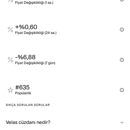
Fi̇yat Deği̇şi̇kli̇kli̇ği̇ (1 sa.)
+%0,60
Fi̇yat Deği̇şi̇kli̇kli̇ği̇ (24 sa.)
-%6,88
Fi̇yat Deği̇şi̇kli̇kli̇ği̇ (7 gün)
#635
Popülerli̇k
SIKÇA SORULAN SORULAR
Velas cüzdanı nedir?