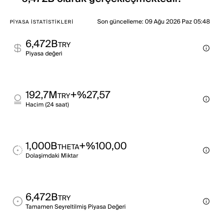
Son güncelleme
:
09 Ağu 2026 Paz 05:48
PIYASA İSTATISTIKLERI
6,472B
TRY
Pi̇yasa değeri̇
192,7M
+%27,57
TRY
Haci̇m (24 saat)
1,000B
+%100,00
THETA
Dolaşimdaki̇ Mi̇ktar
6,472B
TRY
Tamamen Seyreltilmiş Piyasa Değeri