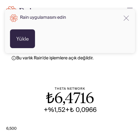
Rain uygulamasını edin
TRY
TRY
Yükle
Bu varlık Rain'de işlemlere açık değildir.
THETA NETWORK
₺
6,4716
+%1,52
+₺ 0,0966
6,500