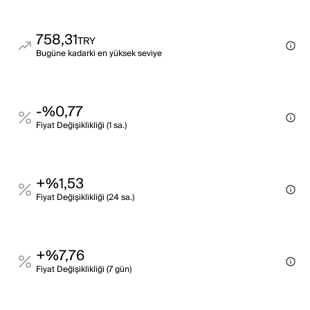
758,31
TRY
Bugüne kadarki̇ en yüksek sevi̇ye
-%0,77
Fi̇yat Deği̇şi̇kli̇kli̇ği̇ (1 sa.)
+%1,53
Fi̇yat Deği̇şi̇kli̇kli̇ği̇ (24 sa.)
+%7,76
Fi̇yat Deği̇şi̇kli̇kli̇ği̇ (7 gün)