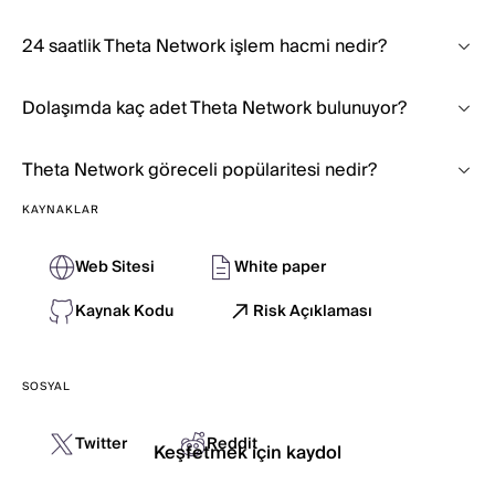
24 saatlik Theta Network işlem hacmi nedir?
Dolaşımda kaç adet Theta Network bulunuyor?
Theta Network göreceli popülaritesi nedir?
KAYNAKLAR
Web Sitesi
White paper
Kaynak Kodu
Risk Açıklaması
SOSYAL
Twitter
Reddit
Keşfetmek için kaydol