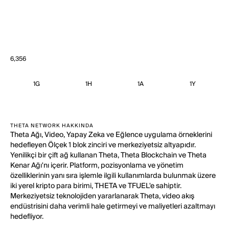
6,356
1G
1H
1A
1Y
THETA NETWORK HAKKINDA
Theta Ağı, Video, Yapay Zeka ve Eğlence uygulama örneklerini
hedefleyen Ölçek 1 blok zinciri ve merkeziyetsiz altyapıdır.
Yenilikçi bir çift ağ kullanan Theta, Theta Blockchain ve Theta
Kenar Ağı'nı içerir. Platform, pozisyonlama ve yönetim
özelliklerinin yanı sıra işlemle ilgili kullanımlarda bulunmak üzere
iki yerel kripto para birimi, THETA ve TFUEL'e sahiptir.
Merkeziyetsiz teknolojiden yararlanarak Theta, video akış
endüstrisini daha verimli hale getirmeyi ve maliyetleri azaltmayı
hedefliyor.