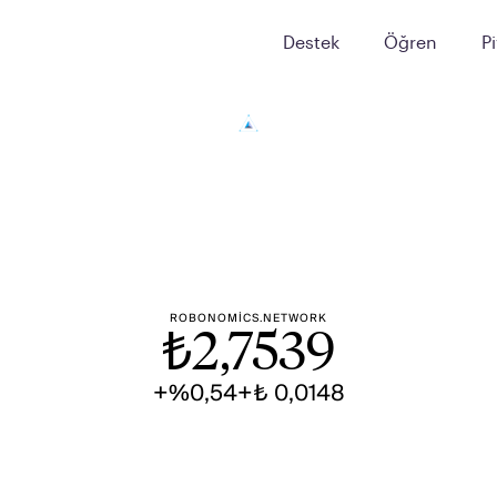
Destek
Öğren
P
ROBONOMICS.NETWORK
₺
2,7539
+%0,54
+₺ 0,0148