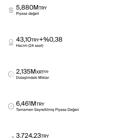
5,880M
TRY
Pi̇yasa değeri̇
43,10
+%0,38
TRY
Haci̇m (24 saat)
2,135M
∞
XRT
Dolaşimdaki̇ Mi̇ktar
6,461M
TRY
Tamamen Seyreltilmiş Piyasa Değeri
3.724,23
TRY