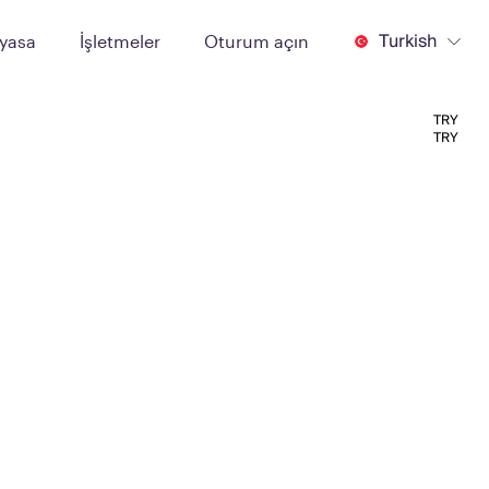
Turkish
iyasa
İşletmeler
Oturum açın
TRY
TRY