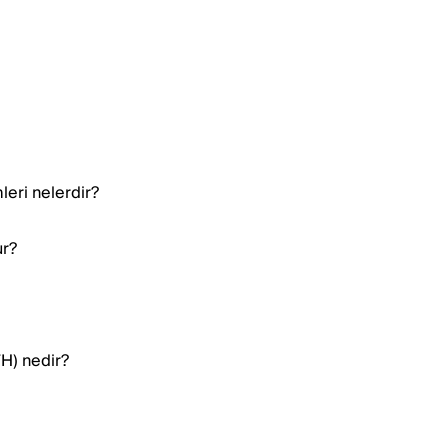
eri nelerdir?
ur?
H) nedir?