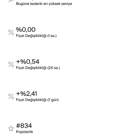
Bugüne kadarki̇ en yüksek sevi̇ye
%0,00
Fi̇yat Deği̇şi̇kli̇kli̇ği̇ (1 sa.)
+%0,54
Fi̇yat Deği̇şi̇kli̇kli̇ği̇ (24 sa.)
+%2,41
Fi̇yat Deği̇şi̇kli̇kli̇ği̇ (7 gün)
#834
Popülerli̇k