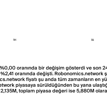
1H
1A
 %0,00 oranında bir değişim gösterdi ve son 24
+%2,41 oranında değişti. Robonomics.network şu
s.network fiyatı şu anda tüm zamanların en yük
etwork piyasaya sürüldüğünden bu yana ulaştığ
2,135M, toplam piyasa değeri ise 5,880M olar