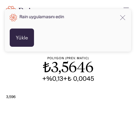
Rain uygulamasını edin
TRY
TRY
Yükle
POLYGON (PREV. MATIC)
₺
3,5646
+%0,13
+₺ 0,0045
3,596