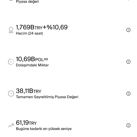
Pi̇yasa değeri̇
1,769B
+%10,69
TRY
Haci̇m (24 saat)
10,69B
∞
POL
Dolaşimdaki̇ Mi̇ktar
38,11B
TRY
Tamamen Seyreltilmiş Piyasa Değeri
61,19
TRY
Bugüne kadarki̇ en yüksek sevi̇ye