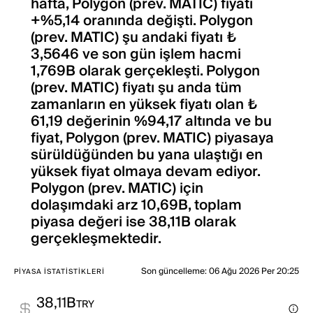
hafta, Polygon (prev. MATIC) fiyatı
+%5,14 oranında değişti. Polygon
(prev. MATIC) şu andaki fiyatı ₺
3,5646 ve son gün işlem hacmi
1,769B olarak gerçekleşti. Polygon
(prev. MATIC) fiyatı şu anda tüm
zamanların en yüksek fiyatı olan ₺
61,19 değerinin %94,17 altında ve bu
fiyat, Polygon (prev. MATIC) piyasaya
sürüldüğünden bu yana ulaştığı en
yüksek fiyat olmaya devam ediyor.
Polygon (prev. MATIC) için
dolaşımdaki arz 10,69B, toplam
piyasa değeri ise 38,11B olarak
gerçekleşmektedir.
Son güncelleme
:
06 Ağu 2026 Per 20:25
PIYASA İSTATISTIKLERI
38,11B
TRY