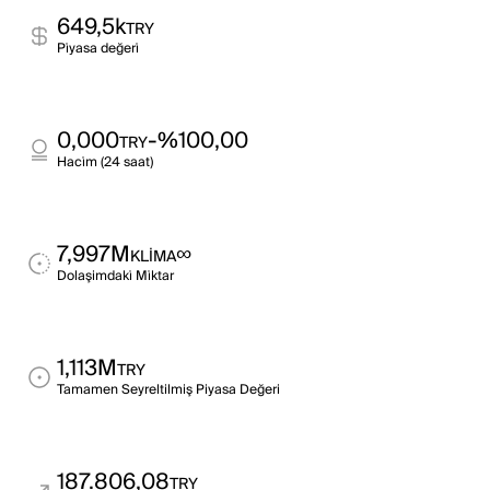
649,5k
TRY
Pi̇yasa değeri̇
0,000
-%100,00
TRY
Haci̇m (24 saat)
7,997M
∞
KLIMA
Dolaşimdaki̇ Mi̇ktar
1,113M
TRY
Tamamen Seyreltilmiş Piyasa Değeri
187.806,08
TRY