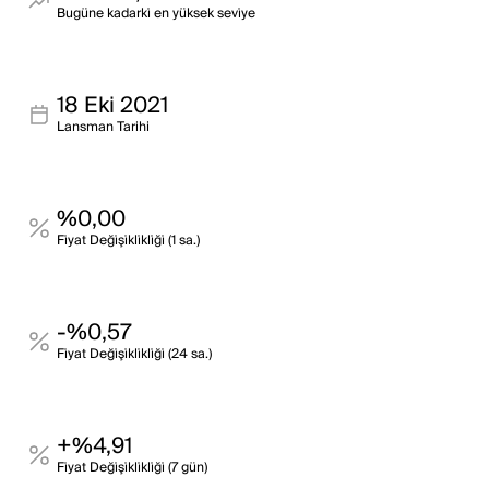
Bugüne kadarki̇ en yüksek sevi̇ye
18 Eki 2021
Lansman Tarihi
%0,00
Fi̇yat Deği̇şi̇kli̇kli̇ği̇ (1 sa.)
-%0,57
Fi̇yat Deği̇şi̇kli̇kli̇ği̇ (24 sa.)
+%4,91
Fi̇yat Deği̇şi̇kli̇kli̇ği̇ (7 gün)