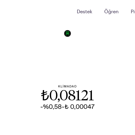
Destek
Öğren
P
KLIMADAO
₺
0,08121
-%0,58
-₺ 0,00047