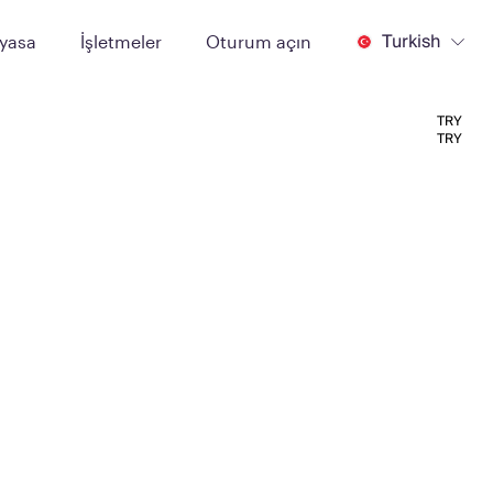
Turkish
iyasa
İşletmeler
Oturum açın
TRY
TRY