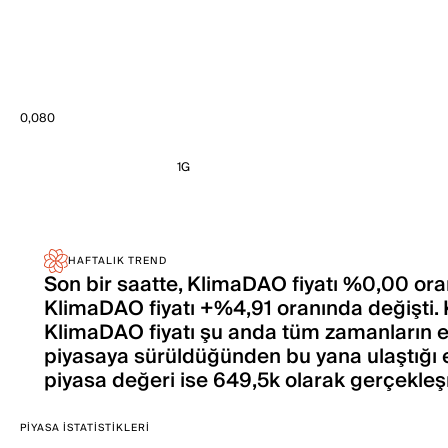
0,080
1G
HAFTALIK TREND
Son bir saatte, KlimaDAO fiyatı %0,00 oran
KlimaDAO fiyatı +%4,91 oranında değişti. 
KlimaDAO fiyatı şu anda tüm zamanların en
piyasaya sürüldüğünden bu yana ulaştığı 
piyasa değeri ise 649,5k olarak gerçekle
PIYASA İSTATISTIKLERI