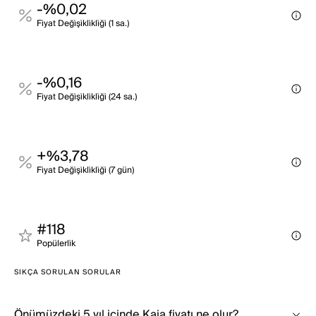
-%0,02
Fi̇yat Deği̇şi̇kli̇kli̇ği̇ (1 sa.)
-%0,16
Fi̇yat Deği̇şi̇kli̇kli̇ği̇ (24 sa.)
+%3,78
Fi̇yat Deği̇şi̇kli̇kli̇ği̇ (7 gün)
#118
Popülerli̇k
SIKÇA SORULAN SORULAR
Önümüzdeki 5 yıl içinde Kaia fiyatı ne olur?