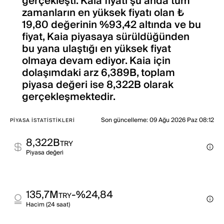
gerçekleşti. Kaia fiyatı şu anda tüm
zamanların en yüksek fiyatı olan ₺
19,80 değerinin %93,42 altında ve bu
fiyat, Kaia piyasaya sürüldüğünden
bu yana ulaştığı en yüksek fiyat
olmaya devam ediyor. Kaia için
dolaşımdaki arz 6,389B, toplam
piyasa değeri ise 8,322B olarak
gerçekleşmektedir.
Son güncelleme
:
09 Ağu 2026 Paz 08:12
PIYASA İSTATISTIKLERI
8,322B
TRY
Pi̇yasa değeri̇
135,7M
-%24,84
TRY
Haci̇m (24 saat)