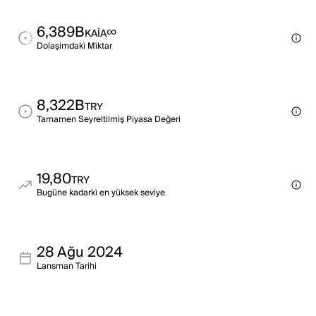
6,389B
∞
KAIA
Dolaşimdaki̇ Mi̇ktar
8,322B
TRY
Tamamen Seyreltilmiş Piyasa Değeri
19,80
TRY
Bugüne kadarki̇ en yüksek sevi̇ye
28 Ağu 2024
Lansman Tarihi