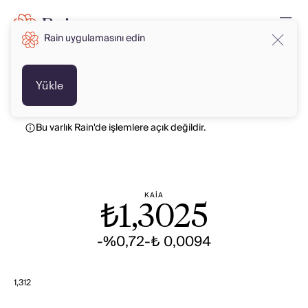
Rain uygulamasını edin
TRY
TRY
Yükle
Bu varlık Rain'de işlemlere açık değildir.
KAIA
₺
1,3025
-%0,72
-₺ 0,0094
1,312