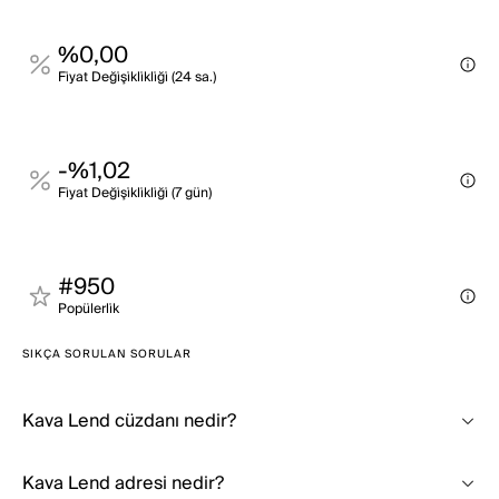
%0,00
Fi̇yat Deği̇şi̇kli̇kli̇ği̇ (24 sa.)
-%1,02
Fi̇yat Deği̇şi̇kli̇kli̇ği̇ (7 gün)
#950
Popülerli̇k
SIKÇA SORULAN SORULAR
Kava Lend cüzdanı nedir?
Kava Lend adresi nedir?