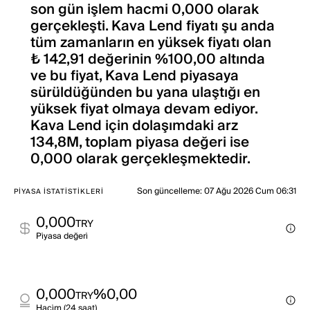
son gün işlem hacmi 0,000 olarak
gerçekleşti. Kava Lend fiyatı şu anda
tüm zamanların en yüksek fiyatı olan
₺ 142,91 değerinin %100,00 altında
ve bu fiyat, Kava Lend piyasaya
sürüldüğünden bu yana ulaştığı en
yüksek fiyat olmaya devam ediyor.
Kava Lend için dolaşımdaki arz
134,8M, toplam piyasa değeri ise
0,000 olarak gerçekleşmektedir.
Son güncelleme
:
07 Ağu 2026 Cum 06:31
PIYASA İSTATISTIKLERI
0,000
TRY
Pi̇yasa değeri̇
0,000
%0,00
TRY
Haci̇m (24 saat)