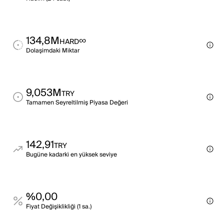
134,8M
∞
HARD
Dolaşimdaki̇ Mi̇ktar
9,053M
TRY
Tamamen Seyreltilmiş Piyasa Değeri
142,91
TRY
Bugüne kadarki̇ en yüksek sevi̇ye
%0,00
Fi̇yat Deği̇şi̇kli̇kli̇ği̇ (1 sa.)