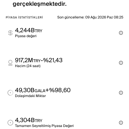
gerçekleşmektedir.
Son güncelleme
:
09 Ağu 2026 Paz 08:25
PIYASA İSTATISTIKLERI
4,244B
TRY
Pi̇yasa değeri̇
917,2M
-%21,43
TRY
Haci̇m (24 saat)
49,30B
+%98,60
GALA
Dolaşimdaki̇ Mi̇ktar
4,304B
TRY
Tamamen Seyreltilmiş Piyasa Değeri