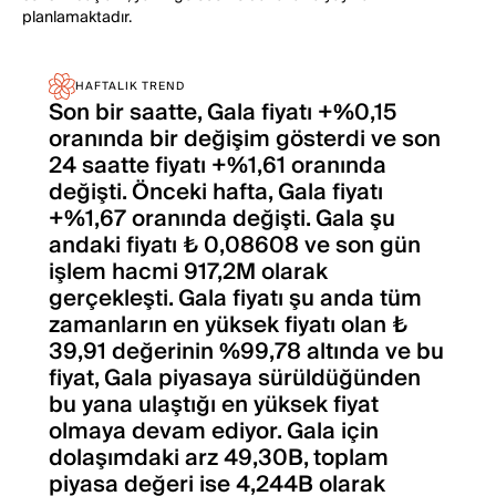
planlamaktadır.
HAFTALIK TREND
Son bir saatte, Gala fiyatı +%0,15
oranında bir değişim gösterdi ve son
24 saatte fiyatı +%1,61 oranında
değişti. Önceki hafta, Gala fiyatı
+%1,67 oranında değişti. Gala şu
andaki fiyatı ₺ 0,08608 ve son gün
işlem hacmi 917,2M olarak
gerçekleşti. Gala fiyatı şu anda tüm
zamanların en yüksek fiyatı olan ₺
39,91 değerinin %99,78 altında ve bu
fiyat, Gala piyasaya sürüldüğünden
bu yana ulaştığı en yüksek fiyat
olmaya devam ediyor. Gala için
dolaşımdaki arz 49,30B, toplam
piyasa değeri ise 4,244B olarak