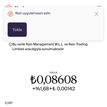
Rain uygulamasını edin
TRY
TRY
Yükle
Bu varlık Rain Management W.L.L. ve Rain Trading
Limited aracılığıyla sunulmaktadır.
GALA
₺
0,08608
+%1,68
+₺ 0,00142
0,087