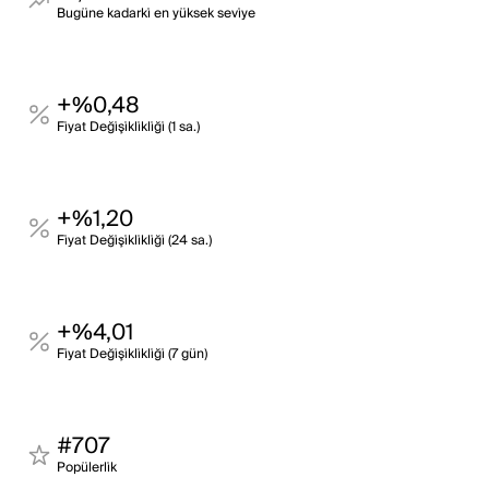
Bugüne kadarki̇ en yüksek sevi̇ye
+%0,48
Fi̇yat Deği̇şi̇kli̇kli̇ği̇ (1 sa.)
+%1,20
Fi̇yat Deği̇şi̇kli̇kli̇ği̇ (24 sa.)
+%4,01
Fi̇yat Deği̇şi̇kli̇kli̇ği̇ (7 gün)
#707
Popülerli̇k