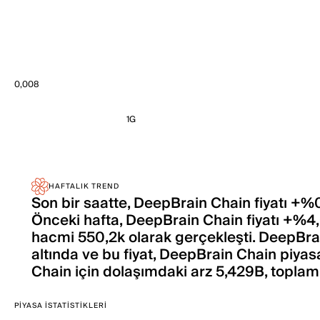
0,008
1G
HAFTALIK TREND
Son bir saatte, DeepBrain Chain fiyatı +%0
Önceki hafta, DeepBrain Chain fiyatı +%4,
hacmi 550,2k olarak gerçekleşti. DeepBrai
altında ve bu fiyat, DeepBrain Chain piya
Chain için dolaşımdaki arz 5,429B, toplam
PIYASA İSTATISTIKLERI