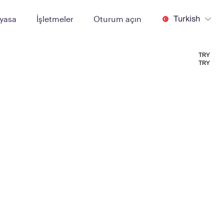
Turkish
iyasa
İşletmeler
Oturum açın
TRY
TRY