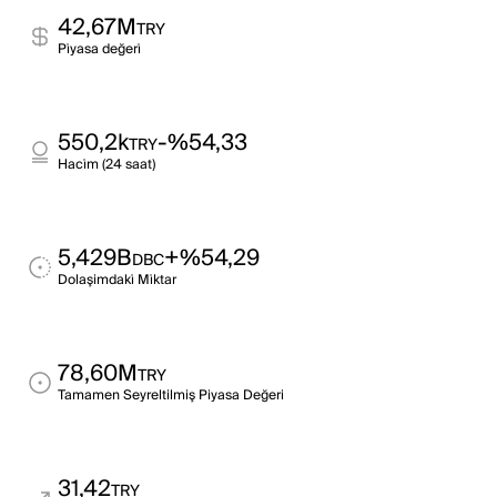
42,67M
TRY
Pi̇yasa değeri̇
550,2k
-%54,33
TRY
Haci̇m (24 saat)
5,429B
+%54,29
DBC
Dolaşimdaki̇ Mi̇ktar
78,60M
TRY
Tamamen Seyreltilmiş Piyasa Değeri
31,42
TRY