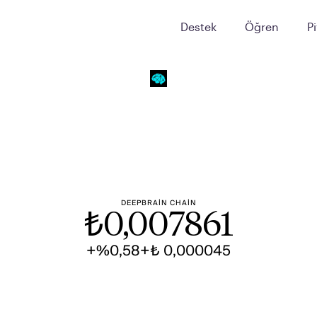
Destek
Öğren
P
DEEPBRAIN CHAIN
₺
0,007861
+%0,58
+₺ 0,000045