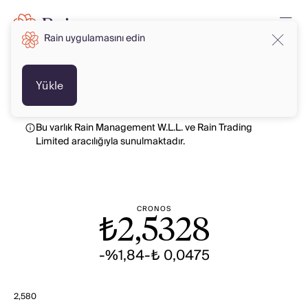
Rain uygulamasını edin
TRY
TRY
Yükle
Bu varlık Rain Management W.L.L. ve Rain Trading
Limited aracılığıyla sunulmaktadır.
CRONOS
₺
2,5328
-%1,84
-₺ 0,0475
2,580