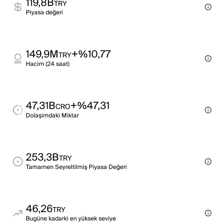
119,8B
TRY
Pi̇yasa değeri̇
149,9M
+%10,77
TRY
Haci̇m (24 saat)
47,31B
+%47,31
CRO
Dolaşimdaki̇ Mi̇ktar
253,3B
TRY
Tamamen Seyreltilmiş Piyasa Değeri
46,26
TRY
Bugüne kadarki̇ en yüksek sevi̇ye