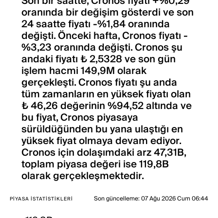
Son bir saatte, Cronos fiyatı +%0,29
oranında bir değişim gösterdi ve son
24 saatte fiyatı -%1,84 oranında
değişti. Önceki hafta, Cronos fiyatı -
%3,23 oranında değişti. Cronos şu
andaki fiyatı ₺ 2,5328 ve son gün
işlem hacmi 149,9M olarak
gerçekleşti. Cronos fiyatı şu anda
tüm zamanların en yüksek fiyatı olan
₺ 46,26 değerinin %94,52 altında ve
bu fiyat, Cronos piyasaya
sürüldüğünden bu yana ulaştığı en
yüksek fiyat olmaya devam ediyor.
Cronos için dolaşımdaki arz 47,31B,
toplam piyasa değeri ise 119,8B
olarak gerçekleşmektedir.
Son güncelleme
:
07 Ağu 2026 Cum 06:44
PIYASA İSTATISTIKLERI