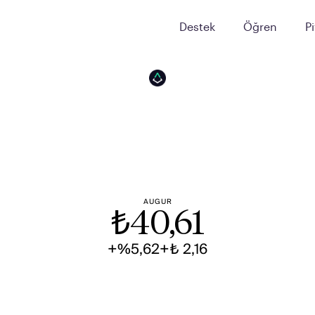
Destek
Öğren
P
AUGUR
₺
40,61
+%5,62
+₺ 2,16