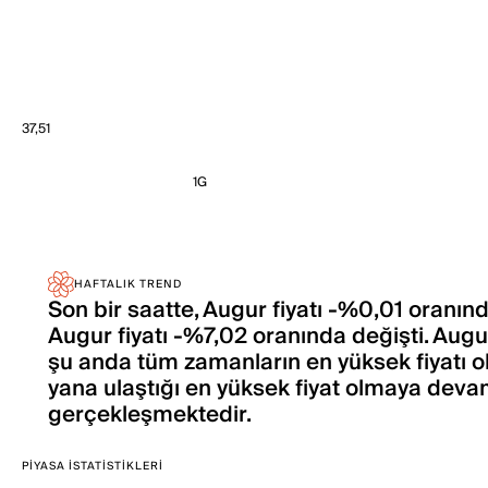
37,51
1G
HAFTALIK TREND
Son bir saatte, Augur fiyatı -%0,01 oranın
Augur fiyatı -%7,02 oranında değişti. Augu
şu anda tüm zamanların en yüksek fiyatı o
yana ulaştığı en yüksek fiyat olmaya deva
gerçekleşmektedir.
PIYASA İSTATISTIKLERI