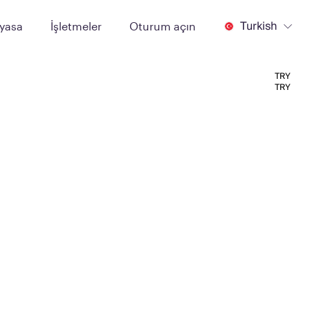
Turkish
iyasa
İşletmeler
Oturum açın
TRY
TRY