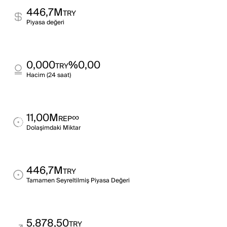
446,7M
TRY
Pi̇yasa değeri̇
0,000
%0,00
TRY
Haci̇m (24 saat)
11,00M
∞
REP
Dolaşimdaki̇ Mi̇ktar
446,7M
TRY
Tamamen Seyreltilmiş Piyasa Değeri
5.878,50
TRY