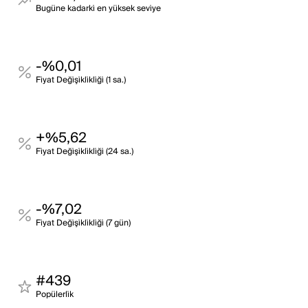
Bugüne kadarki̇ en yüksek sevi̇ye
-%0,01
Fi̇yat Deği̇şi̇kli̇kli̇ği̇ (1 sa.)
+%5,62
Fi̇yat Deği̇şi̇kli̇kli̇ği̇ (24 sa.)
-%7,02
Fi̇yat Deği̇şi̇kli̇kli̇ği̇ (7 gün)
#439
Popülerli̇k