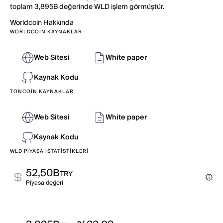
toplam 3,895B değerinde WLD işlem görmüştür.
Worldcoin
Hakkında
WORLDCOIN KAYNAKLAR
Web Sitesi
White paper
Kaynak Kodu
TONCOIN KAYNAKLAR
Web Sitesi
White paper
Kaynak Kodu
WLD PIYASA İSTATISTIKLERI
52,50B
TRY
Pi̇yasa değeri̇