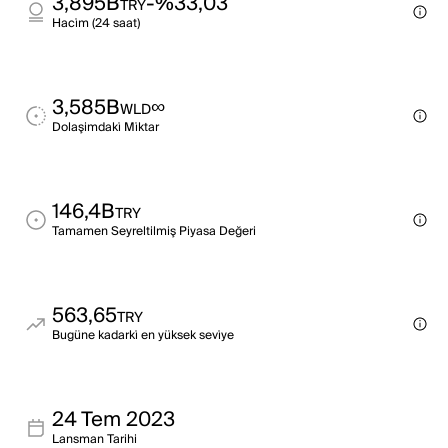
3,895B
-%33,03
TRY
Haci̇m (24 saat)
3,585B
∞
WLD
Dolaşimdaki̇ Mi̇ktar
146,4B
TRY
Tamamen Seyreltilmiş Piyasa Değeri
563,65
TRY
Bugüne kadarki̇ en yüksek sevi̇ye
24 Tem 2023
Lansman Tarihi