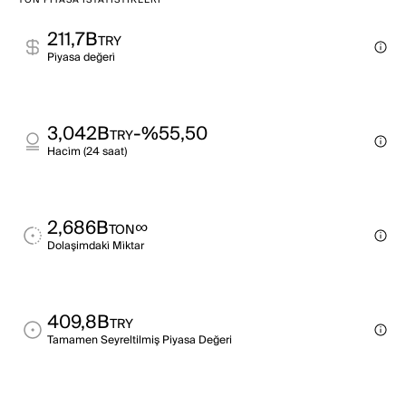
TON PIYASA İSTATISTIKLERI
211,7B
TRY
Pi̇yasa değeri̇
3,042B
-%55,50
TRY
Haci̇m (24 saat)
2,686B
∞
TON
Dolaşimdaki̇ Mi̇ktar
409,8B
TRY
Tamamen Seyreltilmiş Piyasa Değeri