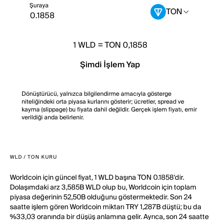
Şuraya
TON
1
WLD
=
TON 0,1858
Şimdi İşlem Yap
Dönüştürücü, yalnızca bilgilendirme amacıyla gösterge
niteliğindeki orta piyasa kurlarını gösterir; ücretler, spread ve
kayma (slippage) bu fiyata dahil değildir. Gerçek işlem fiyatı, emir
verildiği anda belirlenir.
WLD / TON KURU
Worldcoin için güncel fiyat, 1 WLD başına TON 0.1858'dir.
Dolaşımdaki arz 3,585B WLD olup bu, Worldcoin için toplam
piyasa değerinin 52,50B olduğunu göstermektedir. Son 24
saatte işlem gören Worldcoin miktarı TRY 1,287B düştü; bu da
%33,03 oranında bir düşüş anlamına gelir. Ayrıca, son 24 saatte