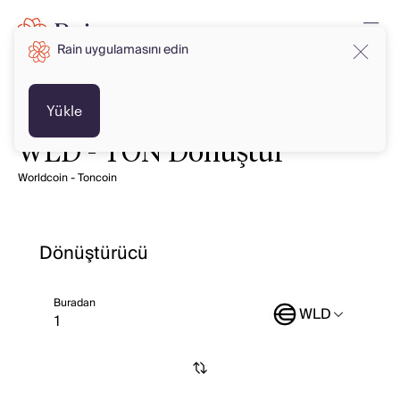
Rain uygulamasını edin
Yükle
WLD - TON Dönüştür
Worldcoin - Toncoin
Dönüştürücü
Buradan
WLD