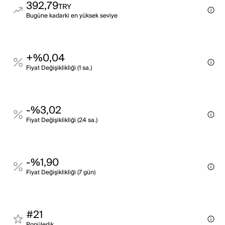
392,79
TRY
Bugüne kadarki̇ en yüksek sevi̇ye
+%0,04
Fi̇yat Deği̇şi̇kli̇kli̇ği̇ (1 sa.)
-%3,02
Fi̇yat Deği̇şi̇kli̇kli̇ği̇ (24 sa.)
-%1,90
Fi̇yat Deği̇şi̇kli̇kli̇ği̇ (7 gün)
#21
Popülerli̇k