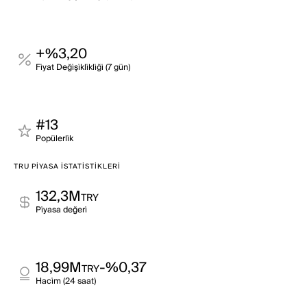
+%3,20
Fi̇yat Deği̇şi̇kli̇kli̇ği̇ (7 gün)
#13
Popülerli̇k
TRU PIYASA İSTATISTIKLERI
132,3M
TRY
Pi̇yasa değeri̇
18,99M
-%0,37
TRY
Haci̇m (24 saat)