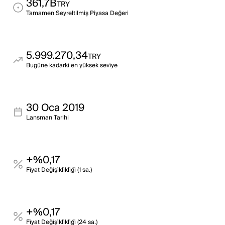
361,7B
TRY
Tamamen Seyreltilmiş Piyasa Değeri
5.999.270,34
TRY
Bugüne kadarki̇ en yüksek sevi̇ye
30 Oca 2019
Lansman Tarihi
+%0,17
Fi̇yat Deği̇şi̇kli̇kli̇ği̇ (1 sa.)
+%0,17
Fi̇yat Deği̇şi̇kli̇kli̇ği̇ (24 sa.)