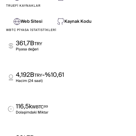
TRUEFI KAYNAKLAR
Web Sitesi
Kaynak Kodu
WBTC PIYASA İSTATISTIKLERI
361,7B
TRY
Pi̇yasa değeri̇
4,192B
-%10,61
TRY
Haci̇m (24 saat)
116,5k
∞
WBTC
Dolaşimdaki̇ Mi̇ktar