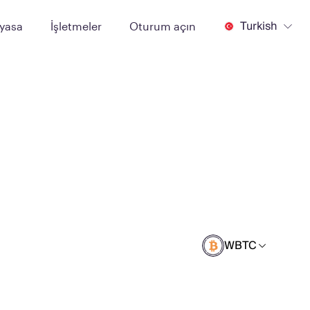
Turkish
iyasa
İşletmeler
Oturum açın
WBTC