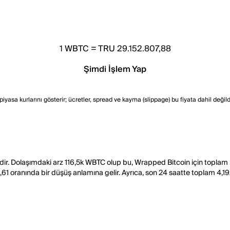
1
WBTC
=
TRU 29.152.807,88
Şimdi İşlem Yap
asa kurlarını gösterir; ücretler, spread ve kayma (slippage) bu fiyata dahil değildir.
dir. Dolaşımdaki arz 116,5k WBTC olup bu, Wrapped Bitcoin için topla
61 oranında bir düşüş anlamına gelir. Ayrıca, son 24 saatte toplam 4