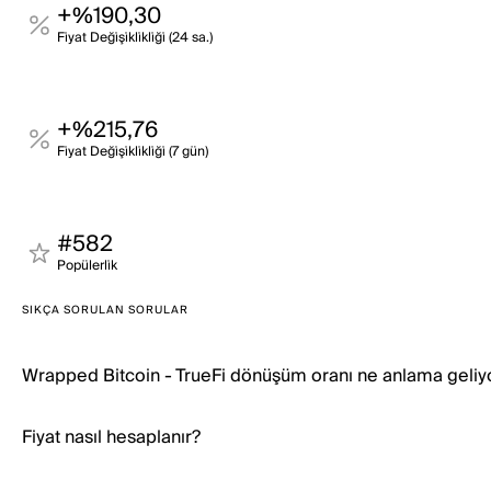
+%190,30
Fi̇yat Deği̇şi̇kli̇kli̇ği̇ (24 sa.)
+%215,76
Fi̇yat Deği̇şi̇kli̇kli̇ği̇ (7 gün)
#582
Popülerli̇k
SIKÇA SORULAN SORULAR
Wrapped Bitcoin - TrueFi dönüşüm oranı ne anlama geliy
Fiyat nasıl hesaplanır?