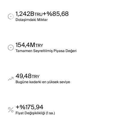
1,242B
+%85,68
TRU
Dolaşimdaki̇ Mi̇ktar
154,4M
TRY
Tamamen Seyreltilmiş Piyasa Değeri
49,48
TRY
Bugüne kadarki̇ en yüksek sevi̇ye
+%175,94
Fi̇yat Deği̇şi̇kli̇kli̇ği̇ (1 sa.)