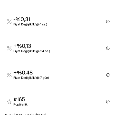
-%0,31
Fi̇yat Deği̇şi̇kli̇kli̇ği̇ (1 sa.)
+%0,13
Fi̇yat Deği̇şi̇kli̇kli̇ği̇ (24 sa.)
+%0,48
Fi̇yat Deği̇şi̇kli̇kli̇ği̇ (7 gün)
#165
Popülerli̇k