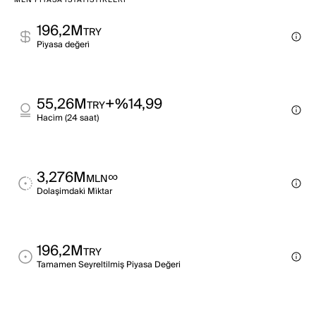
MLN PIYASA İSTATISTIKLERI
196,2M
TRY
Pi̇yasa değeri̇
55,26M
+%14,99
TRY
Haci̇m (24 saat)
3,276M
∞
MLN
Dolaşimdaki̇ Mi̇ktar
196,2M
TRY
Tamamen Seyreltilmiş Piyasa Değeri