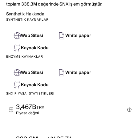
toplam 338,3M değerinde SNX işlem görmüştür.
Synthetix
Hakkında
SYNTHETIX KAYNAKLAR
Web Sitesi
White paper
Kaynak Kodu
ENZYME KAYNAKLAR
Web Sitesi
White paper
Kaynak Kodu
SNX PIYASA İSTATISTIKLERI
3,467B
TRY
Pi̇yasa değeri̇