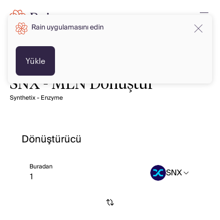
Rain uygulamasını edin
Yükle
SNX - MLN Dönüştür
Synthetix - Enzyme
Dönüştürücü
Buradan
SNX