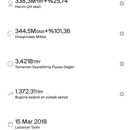
338,3M
+%25,74
TRY
Haci̇m (24 saat)
344,5M
+%101,36
SNX
Dolaşimdaki̇ Mi̇ktar
3,421B
TRY
Tamamen Seyreltilmiş Piyasa Değeri
1.372,31
TRY
Bugüne kadarki̇ en yüksek sevi̇ye
15 Mar 2018
Lansman Tarihi