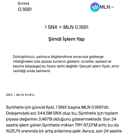
Şuraya
MLN
1
SNX
=
MLN 0,1681
Şimdi İşlem Yap
Dönüştürücü, yalnızca bilgilendirme amacıyla gösterge
niteliğindeki orta piyasa kurlarını gösterir; ücretler, spread ve
kayma (slippage) bu fiyata dahil değildir. Gerçek işlem fiyatı, emir
verildiği anda belirlenir.
SNX / MLN KURU
Synthetix için güncel fiyat, 1 SNX başına MLN 0.1681'dir.
Dolaşımdaki arz 344,5M SNX olup bu, Synthetix için toplam
piyasa değerinin 3,467B olduğunu göstermektedir. Son 24
saatte işlem gören Synthetix miktarı TRY 87,07M arttı; bu da
%25,74 oranında bir artış anlamına gelir. Ayrıca, son 24 saatte