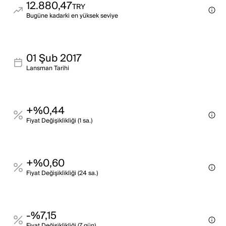
12.880,47
TRY
Bugüne kadarki̇ en yüksek sevi̇ye
01 Şub 2017
Lansman Tarihi
+%0,44
Fi̇yat Deği̇şi̇kli̇kli̇ği̇ (1 sa.)
+%0,60
Fi̇yat Deği̇şi̇kli̇kli̇ği̇ (24 sa.)
-%7,15
Fi̇yat Deği̇şi̇kli̇kli̇ği̇ (7 gün)