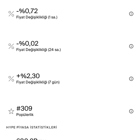
-%0,72
Fi̇yat Deği̇şi̇kli̇kli̇ği̇ (1 sa.)
-%0,02
Fi̇yat Deği̇şi̇kli̇kli̇ği̇ (24 sa.)
+%2,30
Fi̇yat Deği̇şi̇kli̇kli̇ği̇ (7 gün)
#309
Popülerli̇k
HYPE PIYASA İSTATISTIKLERI