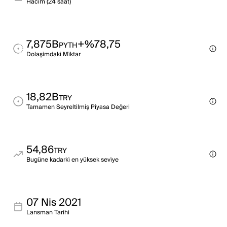
Haci̇m (24 saat)
7,875B
+%78,75
PYTH
Dolaşimdaki̇ Mi̇ktar
18,82B
TRY
Tamamen Seyreltilmiş Piyasa Değeri
54,86
TRY
Bugüne kadarki̇ en yüksek sevi̇ye
07 Nis 2021
Lansman Tarihi