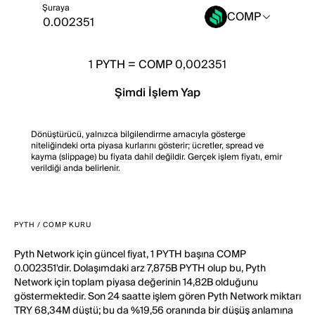
Şuraya
COMP
1
PYTH
=
COMP 0,002351
Şimdi İşlem Yap
Dönüştürücü, yalnızca bilgilendirme amacıyla gösterge
niteliğindeki orta piyasa kurlarını gösterir; ücretler, spread ve
kayma (slippage) bu fiyata dahil değildir. Gerçek işlem fiyatı, emir
verildiği anda belirlenir.
PYTH / COMP KURU
Pyth Network için güncel fiyat, 1 PYTH başına COMP
0.002351'dir. Dolaşımdaki arz 7,875B PYTH olup bu, Pyth
Network için toplam piyasa değerinin 14,82B olduğunu
göstermektedir. Son 24 saatte işlem gören Pyth Network miktarı
TRY 68,34M düştü; bu da %19,56 oranında bir düşüş anlamına