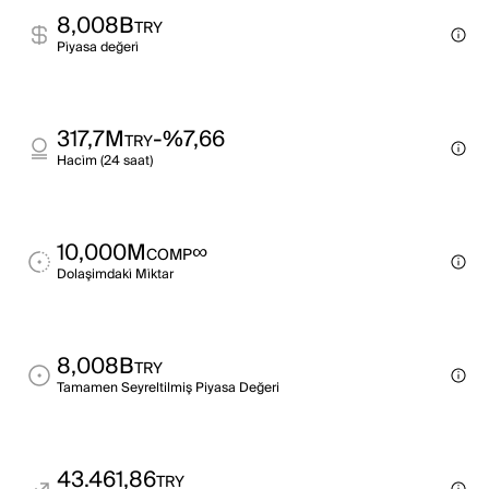
8,008B
TRY
Pi̇yasa değeri̇
317,7M
-%7,66
TRY
Haci̇m (24 saat)
10,000M
∞
COMP
Dolaşimdaki̇ Mi̇ktar
8,008B
TRY
Tamamen Seyreltilmiş Piyasa Değeri
43.461,86
TRY