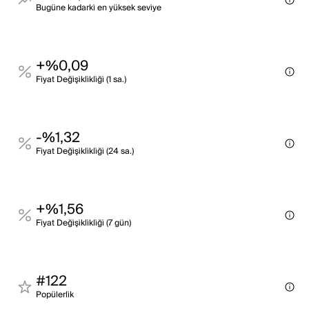
Bugüne kadarki̇ en yüksek sevi̇ye
+%0,09
Fi̇yat Deği̇şi̇kli̇kli̇ği̇ (1 sa.)
-%1,32
Fi̇yat Deği̇şi̇kli̇kli̇ği̇ (24 sa.)
+%1,56
Fi̇yat Deği̇şi̇kli̇kli̇ği̇ (7 gün)
#122
Popülerli̇k