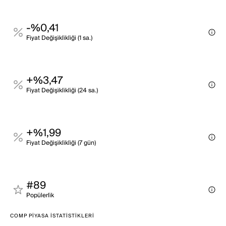
-%0,41
Fi̇yat Deği̇şi̇kli̇kli̇ği̇ (1 sa.)
+%3,47
Fi̇yat Deği̇şi̇kli̇kli̇ği̇ (24 sa.)
+%1,99
Fi̇yat Deği̇şi̇kli̇kli̇ği̇ (7 gün)
#89
Popülerli̇k
COMP PIYASA İSTATISTIKLERI