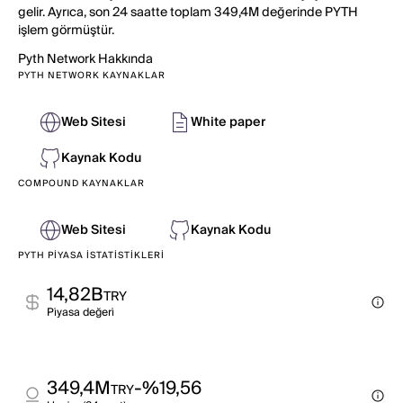
gelir. Ayrıca, son 24 saatte toplam 349,4M değerinde PYTH
işlem görmüştür.
Pyth Network
Hakkında
PYTH NETWORK KAYNAKLAR
Web Sitesi
White paper
Kaynak Kodu
COMPOUND KAYNAKLAR
Web Sitesi
Kaynak Kodu
PYTH PIYASA İSTATISTIKLERI
14,82B
TRY
Pi̇yasa değeri̇
349,4M
-%19,56
TRY