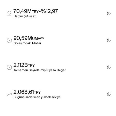
70,49M
-%12,97
TRY
Haci̇m (24 saat)
90,59M
∞
UMA
Dolaşimdaki̇ Mi̇ktar
2,112B
TRY
Tamamen Seyreltilmiş Piyasa Değeri
2.068,61
TRY
Bugüne kadarki̇ en yüksek sevi̇ye