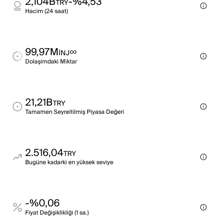
2,104B
-%4,53
TRY
Haci̇m (24 saat)
99,97M
∞
INJ
Dolaşimdaki̇ Mi̇ktar
21,21B
TRY
Tamamen Seyreltilmiş Piyasa Değeri
2.516,04
TRY
Bugüne kadarki̇ en yüksek sevi̇ye
-%0,06
Fi̇yat Deği̇şi̇kli̇kli̇ği̇ (1 sa.)