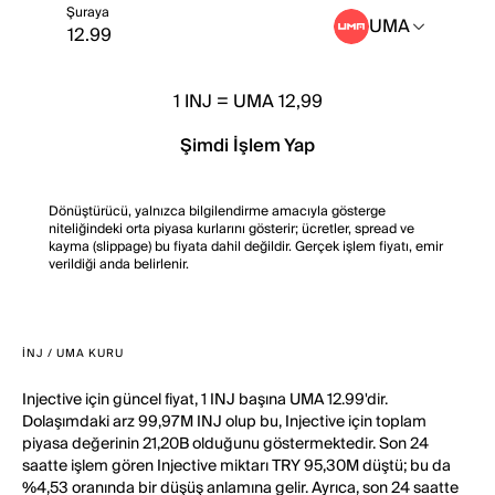
Şuraya
UMA
1
INJ
=
UMA 12,99
Şimdi İşlem Yap
Dönüştürücü, yalnızca bilgilendirme amacıyla gösterge
niteliğindeki orta piyasa kurlarını gösterir; ücretler, spread ve
kayma (slippage) bu fiyata dahil değildir. Gerçek işlem fiyatı, emir
verildiği anda belirlenir.
INJ / UMA KURU
Injective için güncel fiyat, 1 INJ başına UMA 12.99'dir.
Dolaşımdaki arz 99,97M INJ olup bu, Injective için toplam
piyasa değerinin 21,20B olduğunu göstermektedir. Son 24
saatte işlem gören Injective miktarı TRY 95,30M düştü; bu da
%4,53 oranında bir düşüş anlamına gelir. Ayrıca, son 24 saatte