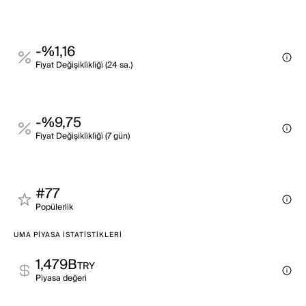
-%1,16
Fi̇yat Deği̇şi̇kli̇kli̇ği̇ (24 sa.)
-%9,75
Fi̇yat Deği̇şi̇kli̇kli̇ği̇ (7 gün)
#77
Popülerli̇k
UMA PIYASA İSTATISTIKLERI
1,479B
TRY
Pi̇yasa değeri̇