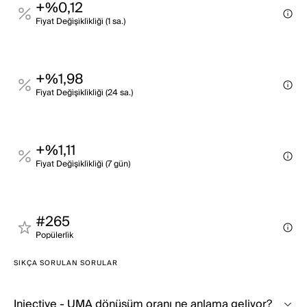
+%0,12
Fi̇yat Deği̇şi̇kli̇kli̇ği̇ (1 sa.)
+%1,98
Fi̇yat Deği̇şi̇kli̇kli̇ği̇ (24 sa.)
+%1,11
Fi̇yat Deği̇şi̇kli̇kli̇ği̇ (7 gün)
#265
Popülerli̇k
SIKÇA SORULAN SORULAR
Injective - UMA dönüşüm oranı ne anlama geliyor?