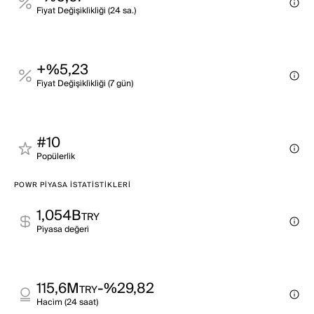
Fi̇yat Deği̇şi̇kli̇kli̇ği̇ (24 sa.)
+%5,23
Fi̇yat Deği̇şi̇kli̇kli̇ği̇ (7 gün)
#10
Popülerli̇k
POWR PIYASA İSTATISTIKLERI
1,054B
TRY
Pi̇yasa değeri̇
115,6M
-%29,82
TRY
Haci̇m (24 saat)