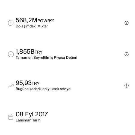
568,2M
∞
POWR
Dolaşimdaki̇ Mi̇ktar
1,855B
TRY
Tamamen Seyreltilmiş Piyasa Değeri
95,93
TRY
Bugüne kadarki̇ en yüksek sevi̇ye
08 Eyl 2017
Lansman Tarihi