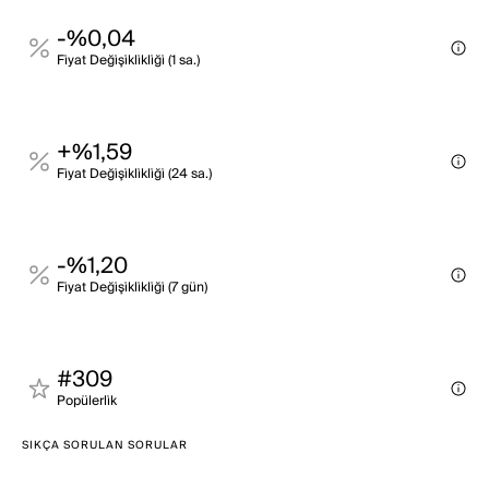
-%0,04
Fi̇yat Deği̇şi̇kli̇kli̇ği̇ (1 sa.)
+%1,59
Fi̇yat Deği̇şi̇kli̇kli̇ği̇ (24 sa.)
-%1,20
Fi̇yat Deği̇şi̇kli̇kli̇ği̇ (7 gün)
#309
Popülerli̇k
SIKÇA SORULAN SORULAR