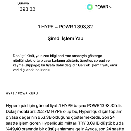
Şuraya
POWR
1
HYPE
=
POWR 1.393,32
Şimdi İşlem Yap
Dönüştürücü, yalnızca bilgilendirme amacıyla gösterge
niteliğindeki orta piyasa kurlarını gösterir; ücretler, spread ve
kayma (slippage) bu fiyata dahil değildir. Gerçek işlem fiyatı, emir
verildiği anda belirlenir.
HYPE / POWR KURU
Hyperliquid için güncel fiyat, 1 HYPE başına POWR 1393.32'dir.
Dolaşımdaki arz 252,7M HYPE olup bu, Hyperliquid için toplam
piyasa değerinin 653,3B olduğunu göstermektedir. Son 24
saatte işlem gören Hyperliquid miktarı TRY 3,091B düştü; bu da
%49,40 oranında bir düşüş anlamına gelir. Ayrıca, son 24 saatte