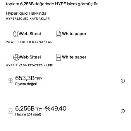
toplam 6,256B değerinde HYPE işlem görmüştür.
Hyperliquid
Hakkında
HYPERLIQUID KAYNAKLAR
Web Sitesi
White paper
POWERLEDGER KAYNAKLAR
Web Sitesi
White paper
HYPE PIYASA İSTATISTIKLERI
653,3B
TRY
Pi̇yasa değeri̇
6,256B
-%49,40
TRY
Haci̇m (24 saat)