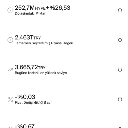
252,7M
+%26,53
HYPE
Dolaşimdaki̇ Mi̇ktar
2,463T
TRY
Tamamen Seyreltilmiş Piyasa Değeri
3.665,72
TRY
Bugüne kadarki̇ en yüksek sevi̇ye
-%0,03
Fi̇yat Deği̇şi̇kli̇kli̇ği̇ (1 sa.)
-%0,67