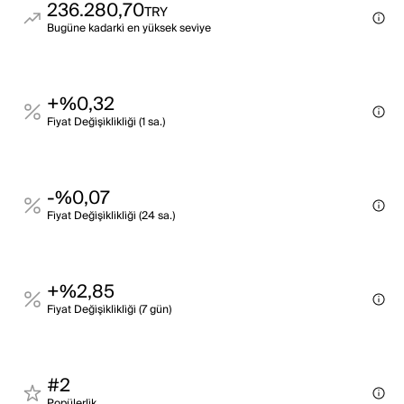
236.280,70
TRY
Bugüne kadarki̇ en yüksek sevi̇ye
+%0,32
Fi̇yat Deği̇şi̇kli̇kli̇ği̇ (1 sa.)
-%0,07
Fi̇yat Deği̇şi̇kli̇kli̇ği̇ (24 sa.)
+%2,85
Fi̇yat Deği̇şi̇kli̇kli̇ği̇ (7 gün)
#2
Popülerli̇k