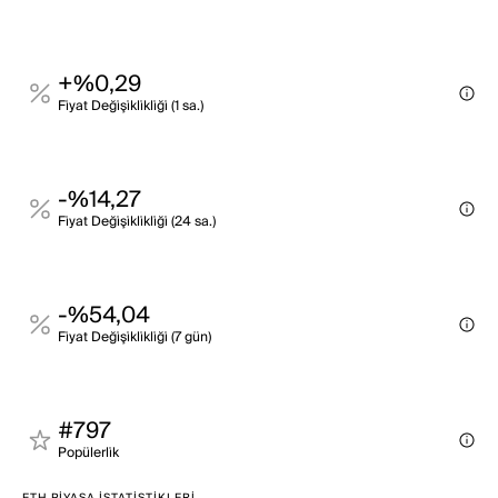
+%0,29
Fi̇yat Deği̇şi̇kli̇kli̇ği̇ (1 sa.)
-%14,27
Fi̇yat Deği̇şi̇kli̇kli̇ği̇ (24 sa.)
-%54,04
Fi̇yat Deği̇şi̇kli̇kli̇ği̇ (7 gün)
#797
Popülerli̇k