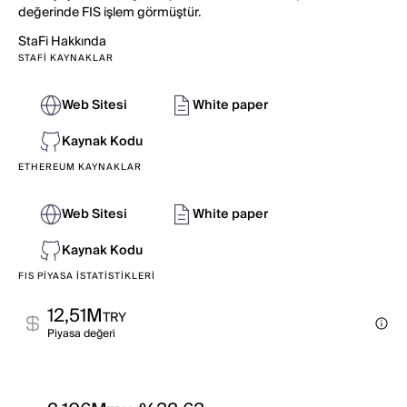
değerinde FIS işlem görmüştür.
StaFi
Hakkında
STAFI KAYNAKLAR
Web Sitesi
White paper
Kaynak Kodu
ETHEREUM KAYNAKLAR
Web Sitesi
White paper
Kaynak Kodu
FIS PIYASA İSTATISTIKLERI
12,51M
TRY
Pi̇yasa değeri̇