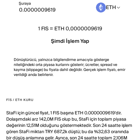
Şuraya
ETH
1
FIS
=
ETH 0,0000009619
Şimdi İşlem Yap
Dönüştürücü, yalnızca bilgilendirme amacıyla gösterge
niteliğindeki orta piyasa kurlarını gösterir; ücretler, spread ve
kayma (slippage) bu fiyata dahil değildir. Gerçek işlem fiyatı, emir
verildiği anda belirlenir.
FIS / ETH KURU
StaFi için güncel fiyat, 1 FIS başına ETH 0.0000009619'dir.
Dolaşımdaki arz 142,0M FIS olup bu, StaFi için toplam piyasa
değerinin 12,51M olduğunu göstermektedir. Son 24 saatte işlem
gören StaFi miktarı TRY 687,2k düştü; bu da %32,63 oranında
bir düşüş anlamına gelir. Ayrıca, son 24 saatte toplam 2,106M