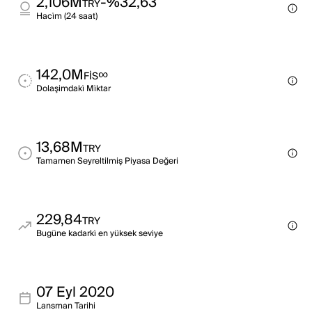
2,106M
-%32,63
TRY
Haci̇m (24 saat)
142,0M
∞
FIS
Dolaşimdaki̇ Mi̇ktar
13,68M
TRY
Tamamen Seyreltilmiş Piyasa Değeri
229,84
TRY
Bugüne kadarki̇ en yüksek sevi̇ye
07 Eyl 2020
Lansman Tarihi