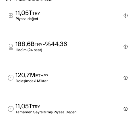
ETH PIYASA İSTATISTIKLERI
11,05T
TRY
Pi̇yasa değeri̇
188,6B
-%44,36
TRY
Haci̇m (24 saat)
120,7M
∞
ETH
Dolaşimdaki̇ Mi̇ktar
11,05T
TRY
Tamamen Seyreltilmiş Piyasa Değeri