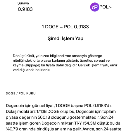
Şuraya
POL
1
DOGE
=
POL 0,9183
Şimdi İşlem Yap
Dönüştürücü, yalnızca bilgilendirme amacıyla gösterge
niteliğindeki orta piyasa kurlarını gösterir; ücretler, spread ve
kayma (slippage) bu fiyata dahil değildir. Gerçek işlem fiyatı, emir
verildiği anda belirlenir.
DOGE / POL KURU
Dogecoin için güncel fiyat, 1 DOGE başına POL 0.9183'dir.
Dolaşımdaki arz 171,1B DOGE olup bu, Dogecoin için toplam
piyasa değerinin 560,1B olduğunu göstermektedir. Son 24
saatte işlem gören Dogecoin miktarı TRY 154,3M düştü; bu da
%0,79 oranında bir düşüş anlamına gelir. Ayrıca, son 24 saatte