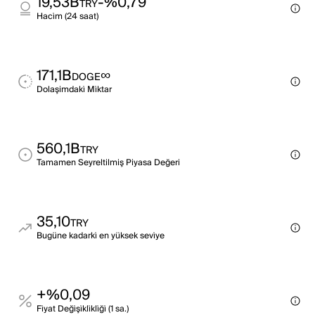
19,53B
-%0,79
TRY
Haci̇m (24 saat)
171,1B
∞
DOGE
Dolaşimdaki̇ Mi̇ktar
560,1B
TRY
Tamamen Seyreltilmiş Piyasa Değeri
35,10
TRY
Bugüne kadarki̇ en yüksek sevi̇ye
+%0,09
Fi̇yat Deği̇şi̇kli̇kli̇ği̇ (1 sa.)