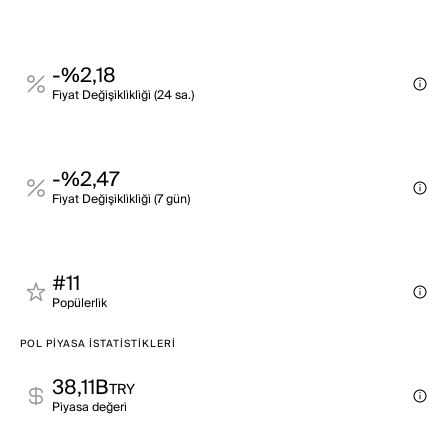
-%2,18
Fi̇yat Deği̇şi̇kli̇kli̇ği̇ (24 sa.)
-%2,47
Fi̇yat Deği̇şi̇kli̇kli̇ği̇ (7 gün)
#11
Popülerli̇k
POL PIYASA İSTATISTIKLERI
38,11B
TRY
Pi̇yasa değeri̇