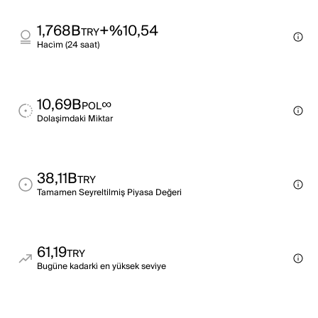
1,768B
+%10,54
TRY
Haci̇m (24 saat)
10,69B
∞
POL
Dolaşimdaki̇ Mi̇ktar
38,11B
TRY
Tamamen Seyreltilmiş Piyasa Değeri
61,19
TRY
Bugüne kadarki̇ en yüksek sevi̇ye