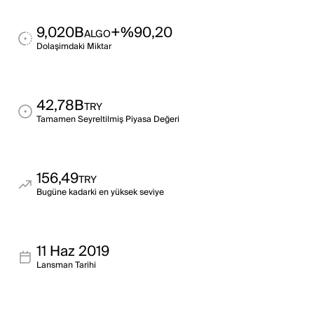
9,020B
+%90,20
ALGO
Dolaşimdaki̇ Mi̇ktar
42,78B
TRY
Tamamen Seyreltilmiş Piyasa Değeri
156,49
TRY
Bugüne kadarki̇ en yüksek sevi̇ye
11 Haz 2019
Lansman Tarihi