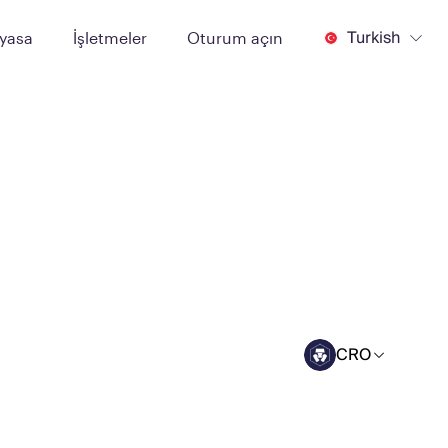
Turkish
iyasa
İşletmeler
Oturum açın
CRO