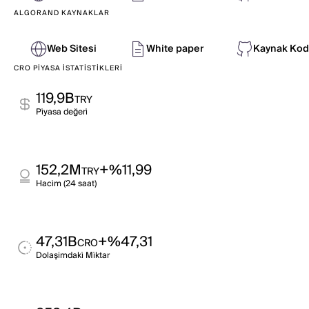
ALGORAND KAYNAKLAR
Web Sitesi
White paper
Kaynak Kod
CRO PIYASA İSTATISTIKLERI
119,9B
TRY
Pi̇yasa değeri̇
152,2M
+%11,99
TRY
Haci̇m (24 saat)
47,31B
+%47,31
CRO
Dolaşimdaki̇ Mi̇ktar