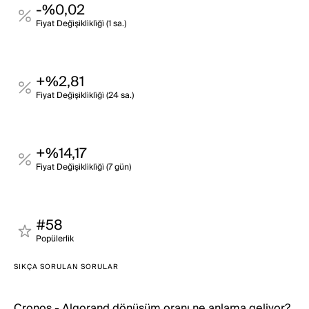
-%0,02
Fi̇yat Deği̇şi̇kli̇kli̇ği̇ (1 sa.)
+%2,81
Fi̇yat Deği̇şi̇kli̇kli̇ği̇ (24 sa.)
+%14,17
Fi̇yat Deği̇şi̇kli̇kli̇ği̇ (7 gün)
#58
Popülerli̇k
SIKÇA SORULAN SORULAR
Cronos - Algorand dönüşüm oranı ne anlama geliyor?