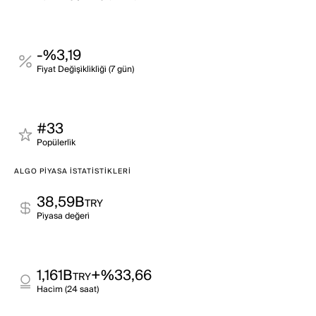
-%3,19
Fi̇yat Deği̇şi̇kli̇kli̇ği̇ (7 gün)
#33
Popülerli̇k
ALGO PIYASA İSTATISTIKLERI
38,59B
TRY
Pi̇yasa değeri̇
1,161B
+%33,66
TRY
Haci̇m (24 saat)