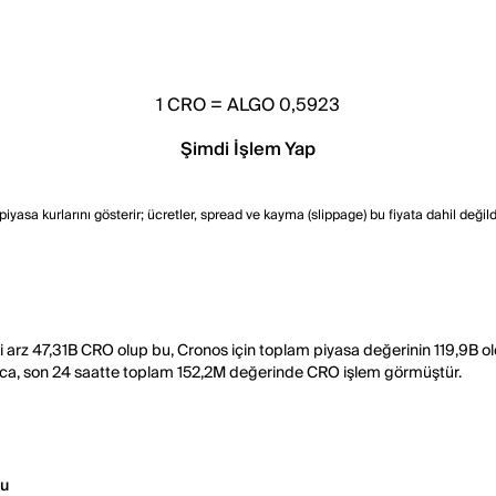
1
CRO
=
ALGO 0,5923
Şimdi İşlem Yap
asa kurlarını gösterir; ücretler, spread ve kayma (slippage) bu fiyata dahil değildir.
i arz 47,31B CRO olup bu, Cronos için toplam piyasa değerinin 119,9B 
Ayrıca, son 24 saatte toplam 152,2M değerinde CRO işlem görmüştür.
u