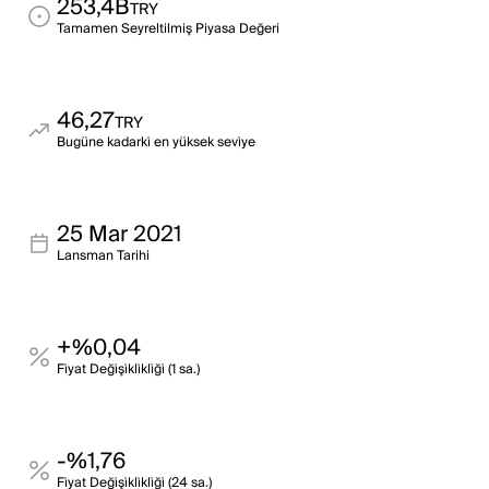
253,4B
TRY
Tamamen Seyreltilmiş Piyasa Değeri
46,27
TRY
Bugüne kadarki̇ en yüksek sevi̇ye
25 Mar 2021
Lansman Tarihi
+%0,04
Fi̇yat Deği̇şi̇kli̇kli̇ği̇ (1 sa.)
-%1,76
Fi̇yat Deği̇şi̇kli̇kli̇ği̇ (24 sa.)