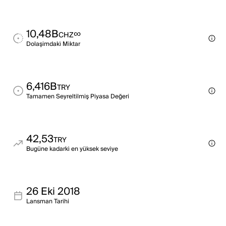
10,48B
∞
CHZ
Dolaşimdaki̇ Mi̇ktar
6,416B
TRY
Tamamen Seyreltilmiş Piyasa Değeri
42,53
TRY
Bugüne kadarki̇ en yüksek sevi̇ye
26 Eki 2018
Lansman Tarihi