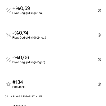
+%0,69
Fi̇yat Deği̇şi̇kli̇kli̇ği̇ (1 sa.)
-%0,74
Fi̇yat Deği̇şi̇kli̇kli̇ği̇ (24 sa.)
-%0,06
Fi̇yat Deği̇şi̇kli̇kli̇ği̇ (7 gün)
#134
Popülerli̇k
GALA PIYASA İSTATISTIKLERI