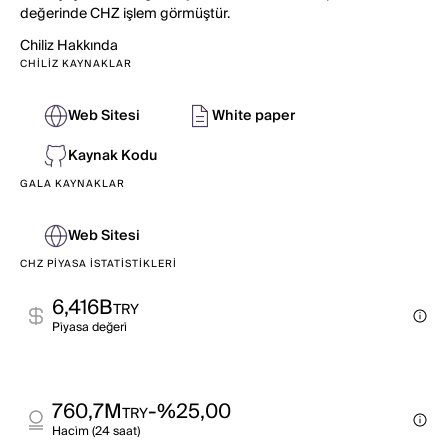
değerinde CHZ işlem görmüştür.
Chiliz
Hakkında
CHILIZ KAYNAKLAR
Web Sitesi
White paper
Kaynak Kodu
GALA KAYNAKLAR
Web Sitesi
CHZ PIYASA İSTATISTIKLERI
6,416B
TRY
Pi̇yasa değeri̇
760,7M
-%25,00
TRY
Haci̇m (24 saat)