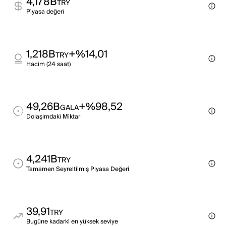
4,178B
TRY
Pi̇yasa değeri̇
1,218B
+%14,01
TRY
Haci̇m (24 saat)
49,26B
+%98,52
GALA
Dolaşimdaki̇ Mi̇ktar
4,241B
TRY
Tamamen Seyreltilmiş Piyasa Değeri
39,91
TRY
Bugüne kadarki̇ en yüksek sevi̇ye