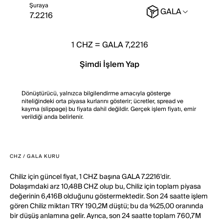
Şuraya
GALA
1
CHZ
=
GALA 7,2216
Şimdi İşlem Yap
Dönüştürücü, yalnızca bilgilendirme amacıyla gösterge
niteliğindeki orta piyasa kurlarını gösterir; ücretler, spread ve
kayma (slippage) bu fiyata dahil değildir. Gerçek işlem fiyatı, emir
verildiği anda belirlenir.
CHZ / GALA KURU
Chiliz için güncel fiyat, 1 CHZ başına GALA 7.2216'dir.
Dolaşımdaki arz 10,48B CHZ olup bu, Chiliz için toplam piyasa
değerinin 6,416B olduğunu göstermektedir. Son 24 saatte işlem
gören Chiliz miktarı TRY 190,2M düştü; bu da %25,00 oranında
bir düşüş anlamına gelir. Ayrıca, son 24 saatte toplam 760,7M