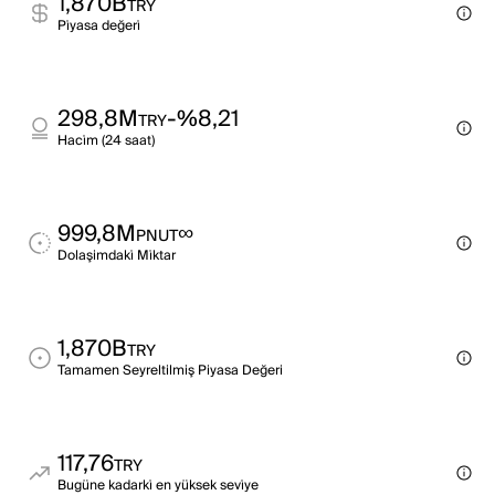
1,870B
TRY
Pi̇yasa değeri̇
298,8M
-%8,21
TRY
Haci̇m (24 saat)
999,8M
∞
PNUT
Dolaşimdaki̇ Mi̇ktar
1,870B
TRY
Tamamen Seyreltilmiş Piyasa Değeri
117,76
TRY
Bugüne kadarki̇ en yüksek sevi̇ye