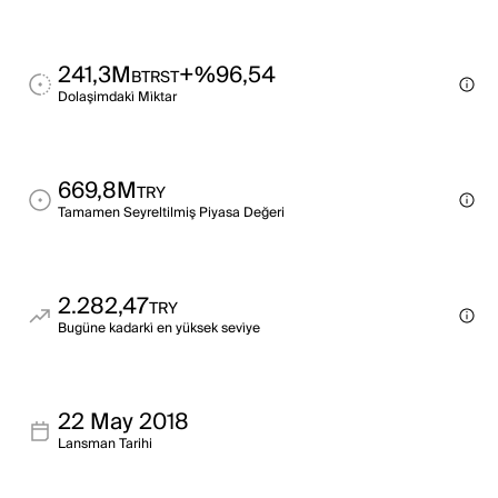
241,3M
+%96,54
BTRST
Dolaşimdaki̇ Mi̇ktar
669,8M
TRY
Tamamen Seyreltilmiş Piyasa Değeri
2.282,47
TRY
Bugüne kadarki̇ en yüksek sevi̇ye
22 May 2018
Lansman Tarihi