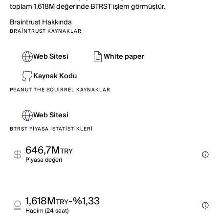
toplam 1,618M değerinde BTRST işlem görmüştür.
Braintrust
Hakkında
BRAINTRUST KAYNAKLAR
Web Sitesi
White paper
Kaynak Kodu
PEANUT THE SQUIRREL KAYNAKLAR
Web Sitesi
BTRST PIYASA İSTATISTIKLERI
646,7M
TRY
Pi̇yasa değeri̇
1,618M
-%1,33
TRY
Haci̇m (24 saat)