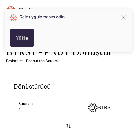
Rain uygulamasını edin
Yükle
BTRST - PNUT Dönüştür
Braintrust - Peanut the Squirrel
Dönüştürücü
Buradan
BTRST