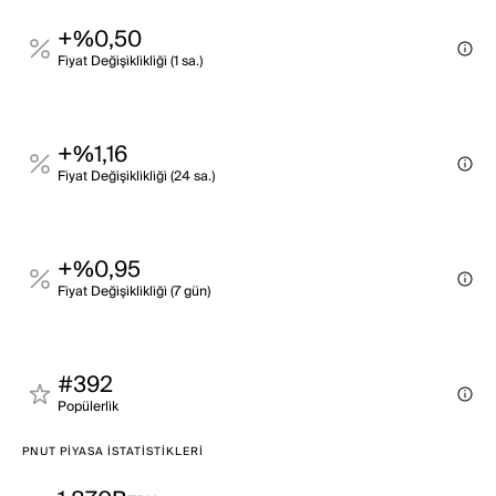
+%0,50
Fi̇yat Deği̇şi̇kli̇kli̇ği̇ (1 sa.)
+%1,16
Fi̇yat Deği̇şi̇kli̇kli̇ği̇ (24 sa.)
+%0,95
Fi̇yat Deği̇şi̇kli̇kli̇ği̇ (7 gün)
#392
Popülerli̇k
PNUT PIYASA İSTATISTIKLERI