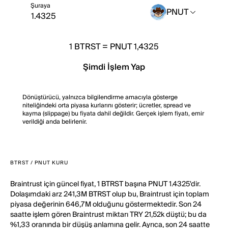
Şuraya
PNUT
1
BTRST
=
PNUT 1,4325
Şimdi İşlem Yap
Dönüştürücü, yalnızca bilgilendirme amacıyla gösterge
niteliğindeki orta piyasa kurlarını gösterir; ücretler, spread ve
kayma (slippage) bu fiyata dahil değildir. Gerçek işlem fiyatı, emir
verildiği anda belirlenir.
BTRST / PNUT KURU
Braintrust için güncel fiyat, 1 BTRST başına PNUT 1.4325'dir.
Dolaşımdaki arz 241,3M BTRST olup bu, Braintrust için toplam
piyasa değerinin 646,7M olduğunu göstermektedir. Son 24
saatte işlem gören Braintrust miktarı TRY 21,52k düştü; bu da
%1,33 oranında bir düşüş anlamına gelir. Ayrıca, son 24 saatte