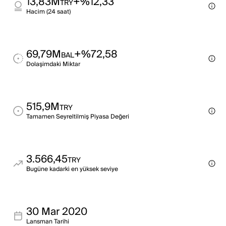
13,83M
+%12,33
TRY
Haci̇m (24 saat)
69,79M
+%72,58
BAL
Dolaşimdaki̇ Mi̇ktar
515,9M
TRY
Tamamen Seyreltilmiş Piyasa Değeri
3.566,45
TRY
Bugüne kadarki̇ en yüksek sevi̇ye
30 Mar 2020
Lansman Tarihi