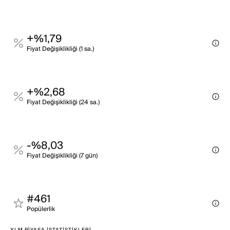
+%1,79
Fi̇yat Deği̇şi̇kli̇kli̇ği̇ (1 sa.)
+%2,68
Fi̇yat Deği̇şi̇kli̇kli̇ği̇ (24 sa.)
-%8,03
Fi̇yat Deği̇şi̇kli̇kli̇ği̇ (7 gün)
#461
Popülerli̇k