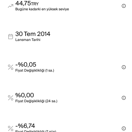
44,75
TRY
Bugüne kadarki̇ en yüksek sevi̇ye
30 Tem 2014
Lansman Tarihi
-%0,05
Fi̇yat Deği̇şi̇kli̇kli̇ği̇ (1 sa.)
%0,00
Fi̇yat Deği̇şi̇kli̇kli̇ği̇ (24 sa.)
-%6,74
Fi̇yat Deği̇şi̇kli̇kli̇ği̇ (7 gün)