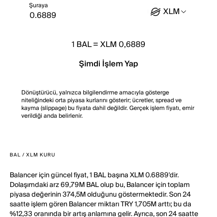
Şuraya
XLM
1
BAL
=
XLM 0,6889
Şimdi İşlem Yap
Dönüştürücü, yalnızca bilgilendirme amacıyla gösterge
niteliğindeki orta piyasa kurlarını gösterir; ücretler, spread ve
kayma (slippage) bu fiyata dahil değildir. Gerçek işlem fiyatı, emir
verildiği anda belirlenir.
BAL / XLM KURU
Balancer için güncel fiyat, 1 BAL başına XLM 0.6889'dir.
Dolaşımdaki arz 69,79M BAL olup bu, Balancer için toplam
piyasa değerinin 374,5M olduğunu göstermektedir. Son 24
saatte işlem gören Balancer miktarı TRY 1,705M arttı; bu da
%12,33 oranında bir artış anlamına gelir. Ayrıca, son 24 saatte