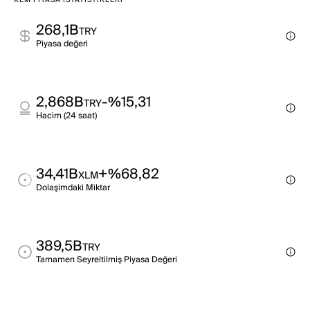
XLM PIYASA İSTATISTIKLERI
268,1B
TRY
Pi̇yasa değeri̇
2,868B
-%15,31
TRY
Haci̇m (24 saat)
34,41B
+%68,82
XLM
Dolaşimdaki̇ Mi̇ktar
389,5B
TRY
Tamamen Seyreltilmiş Piyasa Değeri