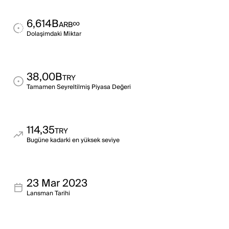
6,614B
∞
ARB
Dolaşimdaki̇ Mi̇ktar
38,00B
TRY
Tamamen Seyreltilmiş Piyasa Değeri
114,35
TRY
Bugüne kadarki̇ en yüksek sevi̇ye
23 Mar 2023
Lansman Tarihi