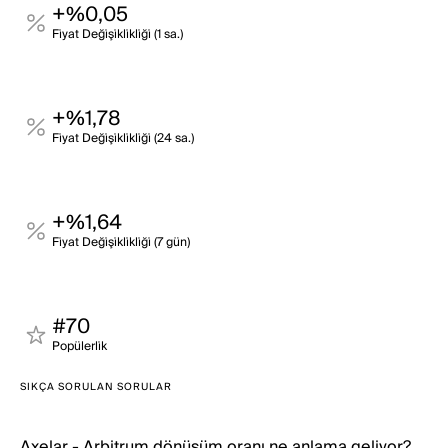
+%0,05
Fi̇yat Deği̇şi̇kli̇kli̇ği̇ (1 sa.)
+%1,78
Fi̇yat Deği̇şi̇kli̇kli̇ği̇ (24 sa.)
+%1,64
Fi̇yat Deği̇şi̇kli̇kli̇ği̇ (7 gün)
#70
Popülerli̇k
SIKÇA SORULAN SORULAR
Axelar - Arbitrum dönüşüm oranı ne anlama geliyor?