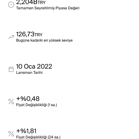
2,204B
TRY
Tamamen Seyreltilmiş Piyasa Değeri
126,73
TRY
Bugüne kadarki̇ en yüksek sevi̇ye
10 Oca 2022
Lansman Tarihi
+%0,48
Fi̇yat Deği̇şi̇kli̇kli̇ği̇ (1 sa.)
+%1,81
Fi̇yat Deği̇şi̇kli̇kli̇ği̇ (24 sa.)