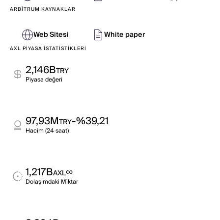
ARBITRUM KAYNAKLAR
Web Sitesi
White paper
AXL PIYASA İSTATISTIKLERI
2,146B
TRY
Pi̇yasa değeri̇
97,93M
-%39,21
TRY
Haci̇m (24 saat)
1,217B
∞
AXL
Dolaşimdaki̇ Mi̇ktar