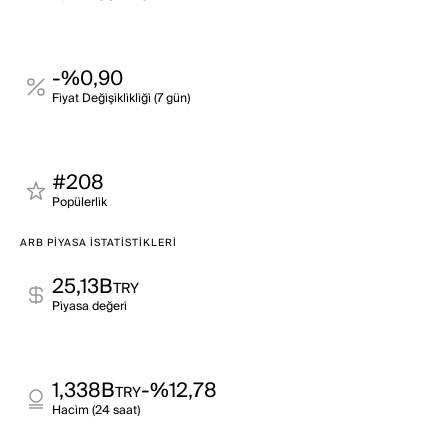
-%0,90
Fi̇yat Deği̇şi̇kli̇kli̇ği̇ (7 gün)
#208
Popülerli̇k
ARB PIYASA İSTATISTIKLERI
25,13B
TRY
Pi̇yasa değeri̇
1,338B
-%12,78
TRY
Haci̇m (24 saat)