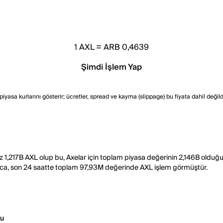
1
AXL
=
ARB 0,4639
Şimdi İşlem Yap
asa kurlarını gösterir; ücretler, spread ve kayma (slippage) bu fiyata dahil değildir.
arz 1,217B AXL olup bu, Axelar için toplam piyasa değerinin 2,146B oldu
rıca, son 24 saatte toplam 97,93M değerinde AXL işlem görmüştür.
u