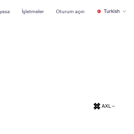
Turkish
iyasa
İşletmeler
Oturum açın
AXL