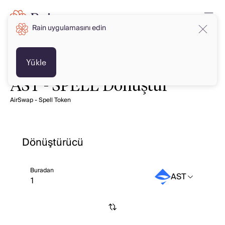
Rain uygulamasını edin
Yükle
AST - SPELL Dönüştür
AirSwap - Spell Token
Dönüştürücü
Buradan
AST