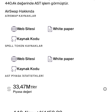
440,4k değerinde AST işlem görmüştür.
AirSwap
Hakkında
AIRSWAP KAYNAKLAR
Web Sitesi
White paper
Kaynak Kodu
SPELL TOKEN KAYNAKLAR
Web Sitesi
White paper
Kaynak Kodu
AST PIYASA İSTATISTIKLERI
33,47M
TRY
Pi̇yasa değeri̇