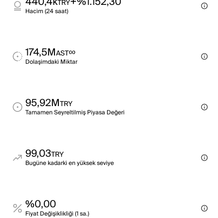
440,4k
+%1.152,30
TRY
Haci̇m (24 saat)
174,5M
∞
AST
Dolaşimdaki̇ Mi̇ktar
95,92M
TRY
Tamamen Seyreltilmiş Piyasa Değeri
99,03
TRY
Bugüne kadarki̇ en yüksek sevi̇ye
%0,00
Fi̇yat Deği̇şi̇kli̇kli̇ği̇ (1 sa.)