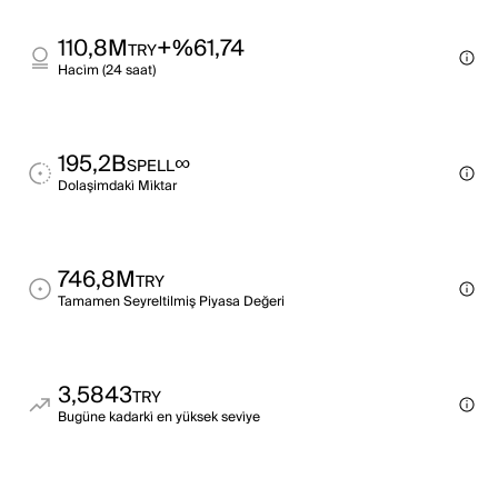
110,8M
+%61,74
TRY
Haci̇m (24 saat)
195,2B
∞
SPELL
Dolaşimdaki̇ Mi̇ktar
746,8M
TRY
Tamamen Seyreltilmiş Piyasa Değeri
3,5843
TRY
Bugüne kadarki̇ en yüksek sevi̇ye