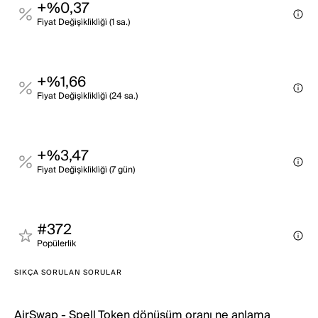
+%0,37
Fi̇yat Deği̇şi̇kli̇kli̇ği̇ (1 sa.)
+%1,66
Fi̇yat Deği̇şi̇kli̇kli̇ği̇ (24 sa.)
+%3,47
Fi̇yat Deği̇şi̇kli̇kli̇ği̇ (7 gün)
#372
Popülerli̇k
SIKÇA SORULAN SORULAR
AirSwap - Spell Token dönüşüm oranı ne anlama