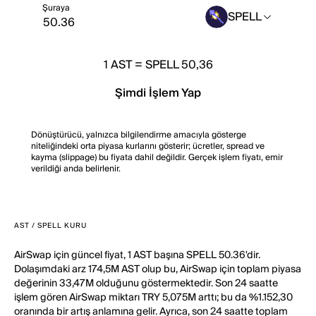
Şuraya
SPELL
1
AST
=
SPELL 50,36
Şimdi İşlem Yap
Dönüştürücü, yalnızca bilgilendirme amacıyla gösterge
niteliğindeki orta piyasa kurlarını gösterir; ücretler, spread ve
kayma (slippage) bu fiyata dahil değildir. Gerçek işlem fiyatı, emir
verildiği anda belirlenir.
AST / SPELL KURU
AirSwap için güncel fiyat, 1 AST başına SPELL 50.36'dir.
Dolaşımdaki arz 174,5M AST olup bu, AirSwap için toplam piyasa
değerinin 33,47M olduğunu göstermektedir. Son 24 saatte
işlem gören AirSwap miktarı TRY 5,075M arttı; bu da %1.152,30
oranında bir artış anlamına gelir. Ayrıca, son 24 saatte toplam