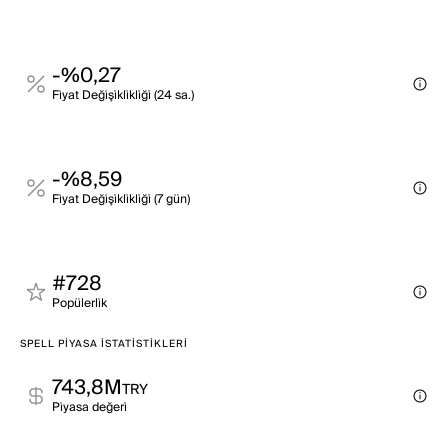
-%0,27
Fi̇yat Deği̇şi̇kli̇kli̇ği̇ (24 sa.)
-%8,59
Fi̇yat Deği̇şi̇kli̇kli̇ği̇ (7 gün)
#728
Popülerli̇k
SPELL PIYASA İSTATISTIKLERI
743,8M
TRY
Pi̇yasa değeri̇